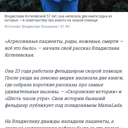
Владиславе Котелевской 57 лет, она написала две книги (одна из
которых — в соавторстве) про работу на скорой помощи
Источник: 
Владислав Лоншаков / E1.RU
«Агрессивные пациенты, роды, ножевые, смерти —
всё это было», — начала свой рассказ Владислава
Котелевская.
Она 23 года работала фельдшером скорой помощи.
После ухода на пенсию медик написала две книги,
где собрала короткие рассказы про самые
удивительные вызовы, — «Скоровские истории» и
«Шесть часов утра». Свои истории бывший
фельдшер публикует под псевдонимом MamaLada.
На Владиславу дважды нападали пациенты, а
сколько медицинских реформ было за это время —