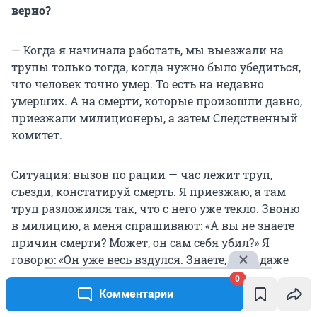
верно?
— Когда я начинала работать, мы выезжали на
трупы только тогда, когда нужно было убедиться,
что человек точно умер. То есть на недавно
умерших. А на смерти, которые произошли давно,
приезжали милиционеры, а затем Следственный
комитет.
Ситуация: вызов по рации — час лежит труп,
съезди, констатируй смерть. Я приезжаю, а там
труп разложился так, что с него уже текло. Звоню
в милицию, а меня спрашивают: «А вы не знаете
причин смерти? Может, он сам себя убил?» Я
говорю: «Он уже весь вздулся. Знаете, я его даже
трогать не буду — он лопнет, и это всё растечется.
0
Пусть ваши приезжают и смотрят». Честно
Комментарии
сказала, что не стала смотреть.