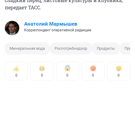
сладкий перец, листовые культуры и клубника,
передает ТАСС.
Анатолий Мармышев
Корреспондент оперативной редакции
Минеральная вода
Роспотребнадзор
Продукты
Пров
0
0
0
0
0