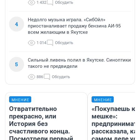
1 432
Обсудить
Недолго музыка играла. «СибОйл»
4
приостаналивает продажу бензина АИ-95
всем желающим в Якутске
1 014
Обсудить
Сильный ливень полил в Якутске. Синоптики
5
такого не предвидели
886
Обсудить
МНЕНИЕ
МНЕНИЕ
Отвратительно
«Покупаешь ко
прекрасно, или
мешке»:
История без
предпринимат
счастливого конца.
рассказала, как
Посмотрели первый
самом деле ус