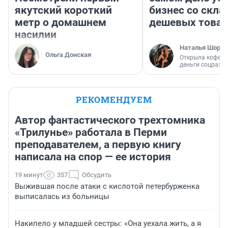
якутский короткий
бизнес со скл
метр о домашнем
дешевых това
насилии
Наталья Шорох
Ольга Донская
Открыла кофейн
деньги соцразв
РЕКОМЕНДУЕМ
Автор фантастического трехтомника
«Трилунье» работала в Перми
преподавателем, а первую книгу
написала на спор — ее история
19 минут
357
Обсудить
Выжившая после атаки с кислотой петербурженка
выписалась из больницы
Накипело у младшей сестры: «Она уехала жить, а я