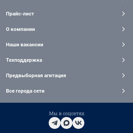
Прайс-лист
О компании
Наши вакансии
Техподдержка
Предвыборная агитация
Все города сети
Мы в соцсетях