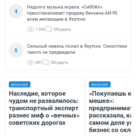
Недолго музыка играла. «СибОйл»
4
приостаналивает продажу бензина АИ-95
всем желающим в Якутске
1 035
Обсудить
Сильный ливень полил в Якутске. Синоптики
5
такого не предвидели
891
Обсудить
МНЕНИЕ
МНЕНИЕ
Наследие, которое
«Покупаешь ко
чудом не развалилось:
мешке»:
транспортный эксперт
предпринимат
разнес миф о «вечных»
рассказала, как
советских дорогах
самом деле ус
бизнес со скл