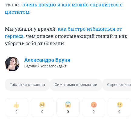
туалет
очень вредно и как можно справиться с
циститом
.
Мы узнали у врачей,
как быстро избавиться от
герпеса
, чем опасен опоясывающий лишай и как
уберечь себя от болезни.
Александра Бруня
Ведущий корреспондент
Таблетки от кашля
Симптомы пневмонии
Сироп от кашл
0
0
0
0
0