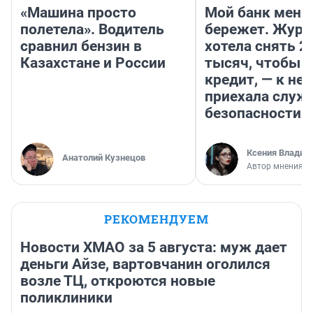
«Машина просто
Мой банк меня
полетела». Водитель
бережет. Журн
сравнил бензин в
хотела снять 2
Казахстане и России
тысяч, чтобы п
кредит, — к не
приехала служ
безопасности
Ксения Владим
Анатолий Кузнецов
Автор мнения
РЕКОМЕНДУЕМ
Новости ХМАО за 5 августа: муж дает
деньги Айзе, вартовчанин оголился
возле ТЦ, откроются новые
поликлиники