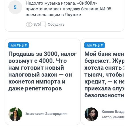
Недолго музыка играла. «СибОйл»
5
приостаналивает продажу бензина АИ-95
всем желающим в Якутске
875
Обсудить
МНЕНИЕ
МНЕНИЕ
Продашь за 3000, налог
Мой банк меня
возьмут с 4000. Что
бережет. Журн
нам готовит новый
хотела снять 2
налоговый закон — он
тысяч, чтобы п
коснется импорта и
кредит, — к не
даже репетиторов
приехала служ
безопасности
Ксения Владим
Анастасия Завгородняя
Автор мнения