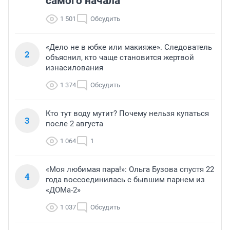
самого начала
1 501
Обсудить
«Дело не в юбке или макияже». Следователь
2
объяснил, кто чаще становится жертвой
изнасилования
1 374
Обсудить
Кто тут воду мутит? Почему нельзя купаться
3
после 2 августа
1 064
1
«Моя любимая пара!»: Ольга Бузова спустя 22
4
года воссоединилась с бывшим парнем из
«ДОМа-2»
1 037
Обсудить