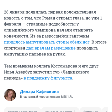
28 января появилась первая положительная
новость о том, что Роман открыл глаза, но уже 1
февраля — страшные подробности: у
олимпийского чемпиона начали отмирать
конечности. Из-за разросшейся гангрены
пришлось ампутировать стопы обеих ног
. В итоге
спортсмен
дал врачам разрешение
проводить
ампутацию пальцев на руках.
Тем временем коллега Костомарова и его друг
Илья Авербух запустил тур «Ледникового
периода»
в поддержку фигуриста
.
Динара Кафискина
Внештатный корреспондент MSK1.RU
Роман Костомаров
Аскольд Запашный
Фигурист
Кор