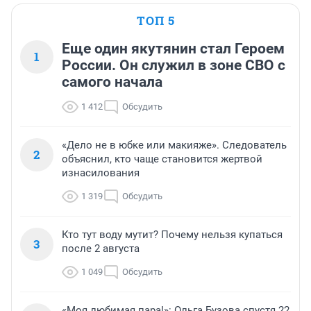
ТОП 5
Еще один якутянин стал Героем
1
России. Он служил в зоне СВО с
самого начала
1 412
Обсудить
«Дело не в юбке или макияже». Следователь
2
объяснил, кто чаще становится жертвой
изнасилования
1 319
Обсудить
Кто тут воду мутит? Почему нельзя купаться
3
после 2 августа
1 049
Обсудить
«Моя любимая пара!»: Ольга Бузова спустя 22