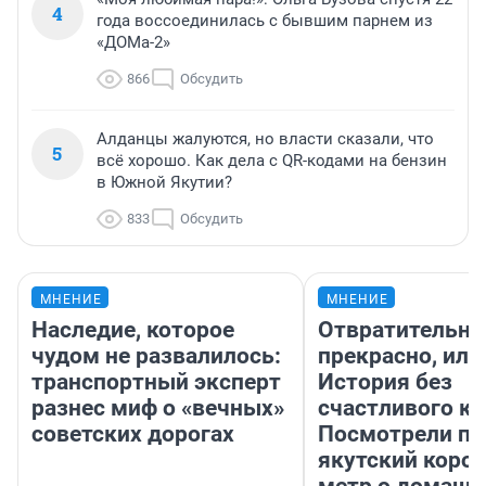
4
года воссоединилась с бывшим парнем из
«ДОМа-2»
866
Обсудить
Алданцы жалуются, но власти сказали, что
5
всё хорошо. Как дела с QR-кодами на бензин
в Южной Якутии?
833
Обсудить
МНЕНИЕ
МНЕНИЕ
Наследие, которое
Отвратительно
чудом не развалилось:
прекрасно, или
транспортный эксперт
История без
разнес миф о «вечных»
счастливого ко
советских дорогах
Посмотрели п
якутский коро