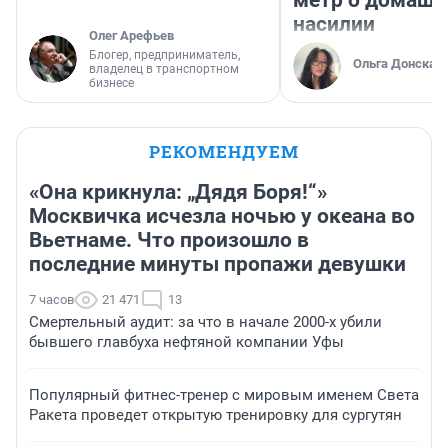
метр о домаш
насилии
Олег Арефьев
Блогер, предприниматель,
Ольга Донская
владелец в транспортном
бизнесе
РЕКОМЕНДУЕМ
«Она крикнула: „Дядя Боря!“»
Москвичка исчезла ночью у океана во
Вьетнаме. Что произошло в
последние минуты пропажи девушки
7 часов
21 471
13
Смертельный аудит: за что в начале 2000-х убили
бывшего главбуха нефтяной компании Уфы
Популярный фитнес-тренер с мировым именем Света
Ракета проведет открытую тренировку для сургутян