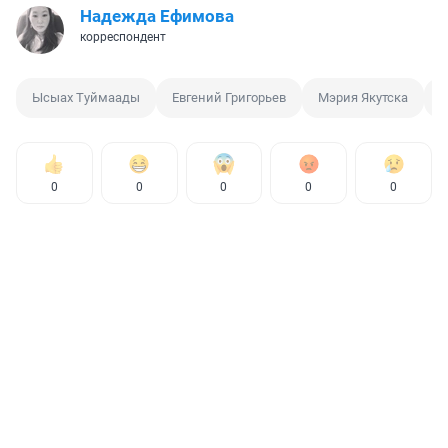
Надежда Ефимова
корреспондент
Ысыах Туймаады
Евгений Григорьев
Мэрия Якутска
D
0
0
0
0
0