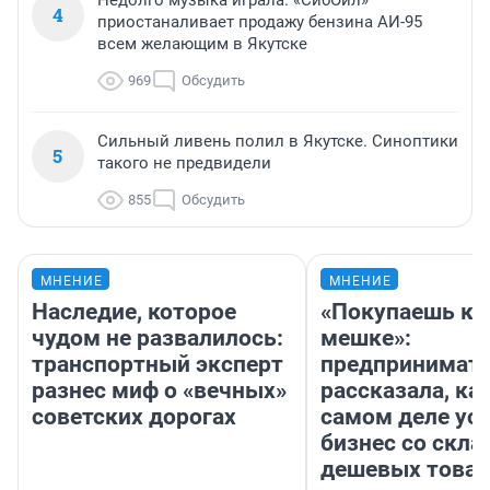
Недолго музыка играла. «СибОйл»
4
приостаналивает продажу бензина АИ-95
всем желающим в Якутске
969
Обсудить
Сильный ливень полил в Якутске. Синоптики
5
такого не предвидели
855
Обсудить
МНЕНИЕ
МНЕНИЕ
Наследие, которое
«Покупаешь ко
чудом не развалилось:
мешке»:
транспортный эксперт
предпринимат
разнес миф о «вечных»
рассказала, как
советских дорогах
самом деле ус
бизнес со скл
дешевых това