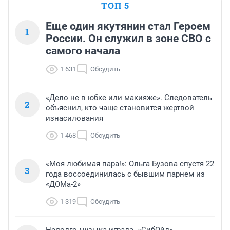
ТОП 5
Еще один якутянин стал Героем
1
России. Он служил в зоне СВО с
самого начала
1 631
Обсудить
«Дело не в юбке или макияже». Следователь
2
объяснил, кто чаще становится жертвой
изнасилования
1 468
Обсудить
«Моя любимая пара!»: Ольга Бузова спустя 22
3
года воссоединилась с бывшим парнем из
«ДОМа-2»
1 319
Обсудить