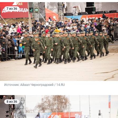
7 из 36
Источник: 
Айаал Черноградский / 14.RU
8 из 36