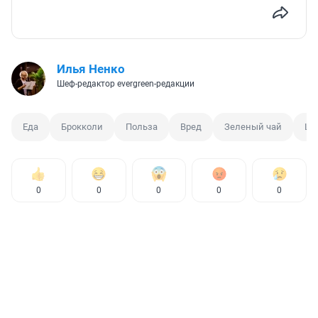
Илья Ненко
Шеф-редактор evergreen-редакции
Еда
Брокколи
Польза
Вред
Зеленый чай
Ци
0
0
0
0
0