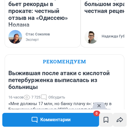
бьет рекорды в
большом экран
прокате: честный
честная рецен
отзыв на «Одиссею»
Нолана
Стас Соколов
Надежда Губар
Эксперт
РЕКОМЕНДУЕМ
Выжившая после атаки с кислотой
петербурженка выписалась из
больницы
16 часов
7 725
Обсудить
«Мне должны 17 млн, но банку плачу я»: почему в
Башкирии обманутые в ИЖС не могут добиться
0
правды
Комментарии