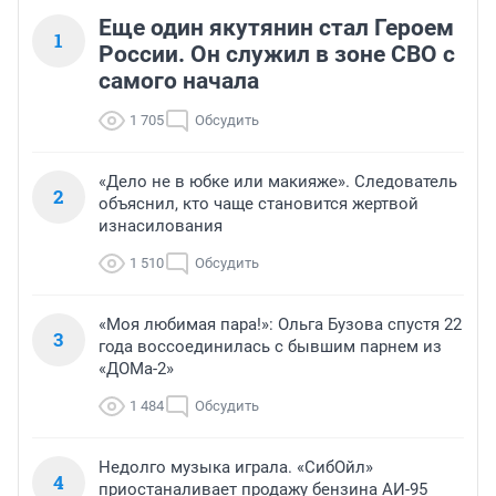
Еще один якутянин стал Героем
1
России. Он служил в зоне СВО с
самого начала
1 705
Обсудить
«Дело не в юбке или макияже». Следователь
2
объяснил, кто чаще становится жертвой
изнасилования
1 510
Обсудить
«Моя любимая пара!»: Ольга Бузова спустя 22
3
года воссоединилась с бывшим парнем из
«ДОМа-2»
1 484
Обсудить
Недолго музыка играла. «СибОйл»
4
приостаналивает продажу бензина АИ-95