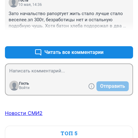
Гость
10 мая, 14:36
Зато начальство рапортует жить стало лучше стало 
веселее.зп 300т, безработицы нет и остальную 
подобную чушь. Хотя батон хлеба подорожал в два 
раза за год.
+0
–0
Читать все комментарии
Гость
Отправить
Войти
Новости СМИ2
ТОП 5