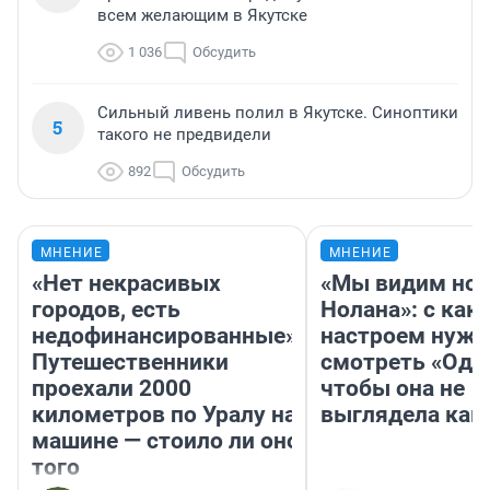
всем желающим в Якутске
1 036
Обсудить
Сильный ливень полил в Якутске. Синоптики
5
такого не предвидели
892
Обсудить
МНЕНИЕ
МНЕНИЕ
«Нет некрасивых
«Мы видим нов
городов, есть
Нолана»: с как
недофинансированные».
настроем нужн
Путешественники
смотреть «Оди
проехали 2000
чтобы она не
километров по Уралу на
выглядела как
машине — стоило ли оно
того