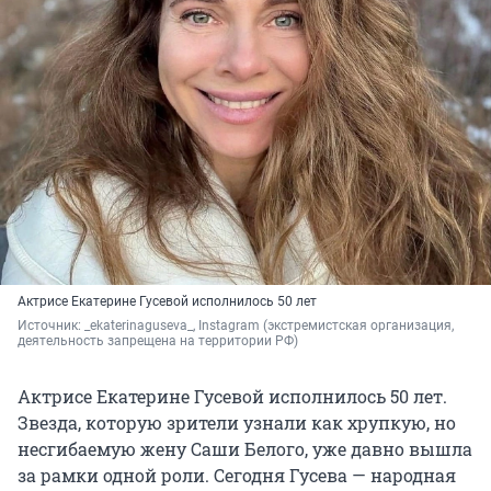
Актрисе Екатерине Гусевой исполнилось 50 лет
Источник: 
_ekaterinaguseva_, Instagram 
(экстремистская организация, 
деятельность запрещена на территории РФ)
Актрисе Екатерине Гусевой исполнилось 50 лет.
Звезда, которую зрители узнали как хрупкую, но
несгибаемую жену Саши Белого, уже давно вышла
за рамки одной роли. Сегодня Гусева — народная