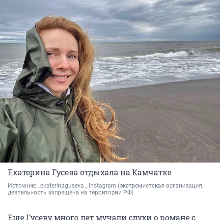
Екатерина Гусева отдыхала на Камчатке
Источник: 
_ekaterinaguseva_, Instagram 
(экстремистская организация, 
деятельность запрещена на территории РФ)
Еще Гусеву много лет мучали слухи о романе с