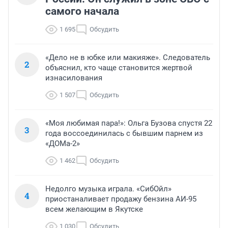
самого начала
1 695
Обсудить
«Дело не в юбке или макияже». Следователь
2
объяснил, кто чаще становится жертвой
изнасилования
1 507
Обсудить
«Моя любимая пара!»: Ольга Бузова спустя 22
3
года воссоединилась с бывшим парнем из
«ДОМа-2»
1 462
Обсудить
Недолго музыка играла. «СибОйл»
4
приостаналивает продажу бензина АИ-95
всем желающим в Якутске
1 030
Обсудить