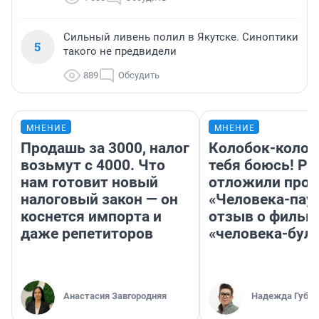
Сильный ливень полил в Якутске. Синоптики
5
такого не предвидели
889
Обсудить
МНЕНИЕ
МНЕНИЕ
Продашь за 3000, налог
Колобок-колобо
возьмут с 4000. Что
тебя боюсь! Ра
нам готовит новый
отложили прок
налоговый закон — он
«Человека-пау
коснется импорта и
отзыв о фильм
даже репетиторов
«человека-бул
Анастасия Завгородняя
Надежда Губар