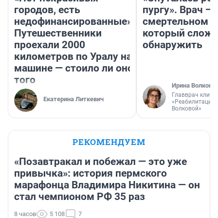
городов, есть
пургу». Врач — 
недофинансированные».
смертельном д
Путешественники
который слож
проехали 2000
обнаружить
километров по Уралу на
машине — стоило ли оно
того
Ирина Волкова
Главврач клини
Екатерина Литкевич
«Реабилитация 
Волковой»
РЕКОМЕНДУЕМ
«Позавтракал и побежал — это уже
привычка»: история пермского
марафонца Владимира Никитина — он
стал чемпионом РФ 35 раз
8 часов
5 108
7