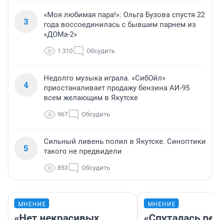
«Моя любимая пара!»: Ольга Бузова спустя 22
3
года воссоединилась с бывшим парнем из
«ДОМа-2»
1 310
Обсудить
Недолго музыка играла. «СибОйл»
4
приостаналивает продажу бензина АИ-95
всем желающим в Якутске
967
Обсудить
Сильный ливень полил в Якутске. Синоптики
5
такого не предвидели
853
Обсудить
МНЕНИЕ
МНЕНИЕ
«Нет некрасивых
«Спуталась реч