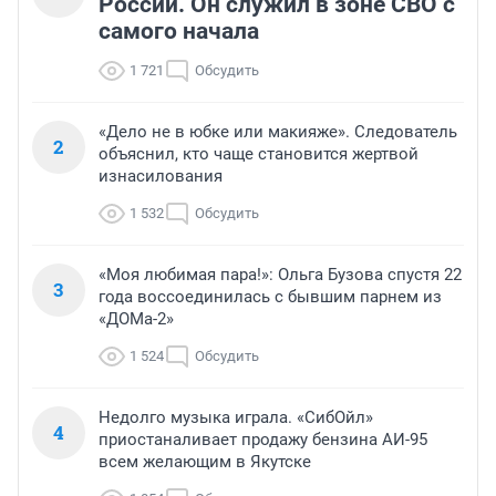
России. Он служил в зоне СВО с
самого начала
1 721
Обсудить
«Дело не в юбке или макияже». Следователь
2
объяснил, кто чаще становится жертвой
изнасилования
1 532
Обсудить
«Моя любимая пара!»: Ольга Бузова спустя 22
3
года воссоединилась с бывшим парнем из
«ДОМа-2»
1 524
Обсудить
Недолго музыка играла. «СибОйл»
4
приостаналивает продажу бензина АИ-95
всем желающим в Якутске