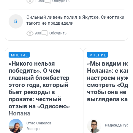
1 054
Обсудить
Сильный ливень полил в Якутске. Синоптики
5
такого не предвидели
900
Обсудить
МНЕНИЕ
МНЕНИЕ
«Никого нельзя
«Мы видим нов
победить». О чем
Нолана»: с как
главный блокбастер
настроем нужн
этого года, который
смотреть «Оди
бьет рекорды в
чтобы она не
прокате: честный
выглядела как
отзыв на «Одиссею»
Нолана
Стас Соколов
Надежда Губар
Эксперт