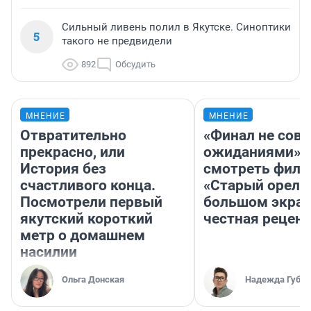
Сильный ливень полил в Якутске. Синоптики
5
такого не предвидели
892
Обсудить
МНЕНИЕ
МНЕНИЕ
Отвратительно
«Финал не совп
прекрасно, или
ожиданиями»: 
История без
смотреть фил
счастливого конца.
«Старый орел» 
Посмотрели первый
большом экран
якутский короткий
честная рецен
метр о домашнем
насилии
Ольга Донская
Надежда Губар