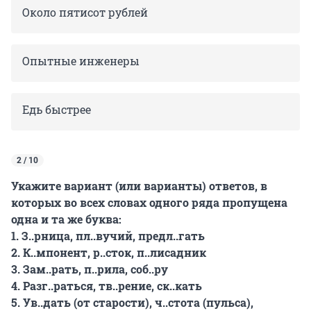
Около пятисот рублей
Опытные инженеры
Едь быстрее
2 / 10
Укажите вариант (или варианты) ответов, в
которых во всех словах одного ряда пропущена
одна и та же буква:
1. З..рница, пл..вучий, предл..гать
2. К..мпонент, р..сток, п..лисадник
3. Зам..рать, п..рила, соб..ру
4. Разг..раться, тв..рение, ск..кать
5. Ув..дать (от старости), ч..стота (пульса),