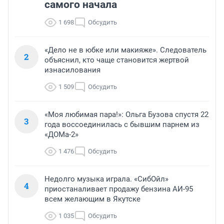
самого начала
1 698
Обсудить
«Дело не в юбке или макияже». Следователь
2
объяснил, кто чаще становится жертвой
изнасилования
1 509
Обсудить
«Моя любимая пара!»: Ольга Бузова спустя 22
3
года воссоединилась с бывшим парнем из
«ДОМа-2»
1 476
Обсудить
Недолго музыка играла. «СибОйл»
4
приостаналивает продажу бензина АИ-95
всем желающим в Якутске
1 035
Обсудить