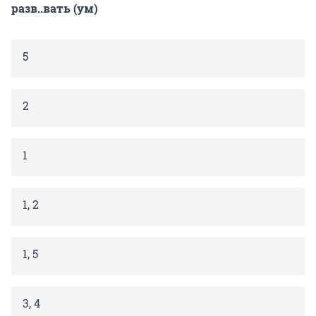
разв..вать (ум)
5
2
1
1, 2
1, 5
3, 4