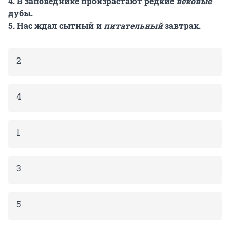
4. В заповеднике произрастают редкие
вековые
дубы.
5. Нас ждал сытный и
питательный
завтрак.
2
4
1
3
5