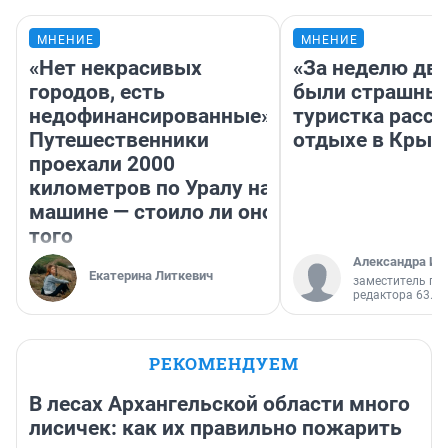
МНЕНИЕ
МНЕНИЕ
«Нет некрасивых
«За неделю две
городов, есть
были страшные
недофинансированные».
туристка расск
Путешественники
отдыхе в Крым
проехали 2000
километров по Уралу на
машине — стоило ли оно
того
Александра Ис
Екатерина Литкевич
заместитель гл
редактора 63.RU
РЕКОМЕНДУЕМ
В лесах Архангельской области много
лисичек: как их правильно пожарить