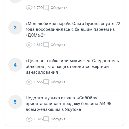
1 790
Обсудить
«Моя любимая пара!»: Ольга Бузова спустя 22
3
года воссоединилась с бывшим парнем из
«ДОМа-2»
1 612
Обсудить
«Дело не в юбке или макияже». Следователь
4
объяснил, кто чаще становится жертвой
изнасилования
1 566
Обсудить
Недолго музыка играла. «СибОйл»
5
приостаналивает продажу бензина АИ-95
всем желающим в Якутске
1 095
Обсудить