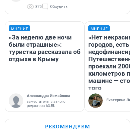
875
Обсудить
МНЕНИЕ
МНЕНИЕ
«За неделю две ночи
«Нет некрасив
были страшные»:
городов, есть
туристка рассказала об
недофинансиро
отдыхе в Крыму
Путешественн
проехали 2000
километров по 
машине — стои
того
Александра Исмайлова
Екатерина Лит
заместитель главного
редактора 63.RU
РЕКОМЕНДУЕМ