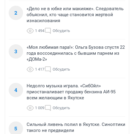
«Дело не в юбке или макияже». Следователь
2
объяснил, кто чаще становится жертвой
изнасилования
1 494
Обсудить
«Моя любимая пара!»: Ольга Бузова спустя 22
3
года воссоединилась с бывшим парнем из
«ДОМа-2»
1 417
Обсудить
Недолго музыка играла. «СибОйл»
4
приостаналивает продажу бензина АИ-95
всем желающим в Якутске
1 009
Обсудить
Сильный ливень полил в Якутске. Синоптики
5
такого не предвидели