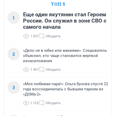
ТОП 5
Еще один якутянин стал Героем
1
России. Он служил в зоне СВО с
самого начала
1 537
Обсудить
«Дело не в юбке или макияже». Следователь
2
объяснил, кто чаще становится жертвой
изнасилования
1 397
Обсудить
«Моя любимая пара!»: Ольга Бузова спустя 22
3
года воссоединилась с бывшим парнем из
«ДОМа-2»
1 123
Обсудить