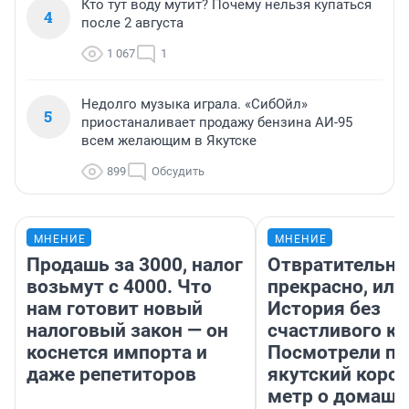
Кто тут воду мутит? Почему нельзя купаться
4
после 2 августа
1 067
1
Недолго музыка играла. «СибОйл»
5
приостаналивает продажу бензина АИ-95
всем желающим в Якутске
899
Обсудить
МНЕНИЕ
МНЕНИЕ
Продашь за 3000, налог
Отвратительно
возьмут с 4000. Что
прекрасно, или
нам готовит новый
История без
налоговый закон — он
счастливого ко
коснется импорта и
Посмотрели п
даже репетиторов
якутский коро
метр о домаш