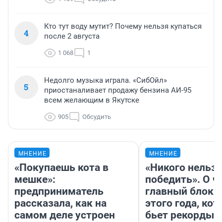
Кто тут воду мутит? Почему нельзя купаться
4
после 2 августа
1 068
1
Недолго музыка играла. «СибОйл»
5
приостаналивает продажу бензина АИ-95
всем желающим в Якутске
905
Обсудить
МНЕНИЕ
МНЕНИЕ
«Покупаешь кота в
«Никого нельз
мешке»:
победить». О ч
предприниматель
главный блокб
рассказала, как на
этого года, ко
самом деле устроен
бьет рекорды 