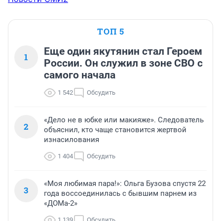
ТОП 5
Еще один якутянин стал Героем
1
России. Он служил в зоне СВО с
самого начала
1 542
Обсудить
«Дело не в юбке или макияже». Следователь
2
объяснил, кто чаще становится жертвой
изнасилования
1 404
Обсудить
«Моя любимая пара!»: Ольга Бузова спустя 22
3
года воссоединилась с бывшим парнем из
«ДОМа-2»
1 139
Обсудить