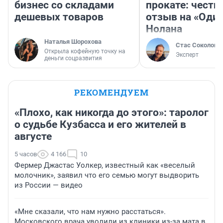
бизнес со складами
прокате: честн
дешевых товаров
отзыв на «Оди
Нолана
Наталья Шорохова
Стас Соколов
Открыла кофейную точку на
Эксперт
деньги соцразвития
РЕКОМЕНДУЕМ
«Плохо, как никогда до этого»: таролог
о судьбе Кузбасса и его жителей в
августе
5 часов
4 166
10
Фермер Джастас Уолкер, известный как «веселый
молочник», заявил что его семью могут выдворить
из России — видео
«Мне сказали, что нам нужно расстаться».
Московского врача уволили из клиники из-за мата в