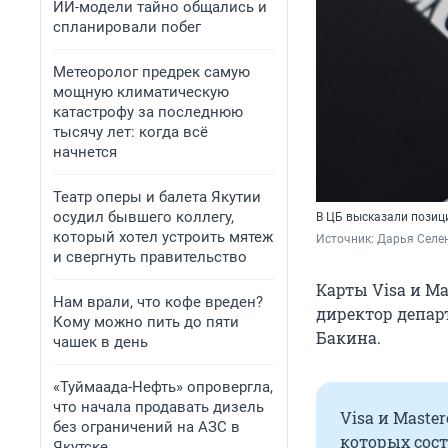
ИИ-модели тайно общались и
спланировали побег
Метеоролог предрек самую
мощную климатическую
катастрофу за последнюю
тысячу лет: когда всё
начнется
Театр оперы и балета Якутии
осудил бывшего коллегу,
В ЦБ высказали позиц
который хотел устроить мятеж
Источник: 
Дарья Селен
и свергнуть правительство
Карты Visa и Ma
Нам врали, что кофе вреден?
директор депар
Кому можно пить до пяти
Бакина.
чашек в день
«Туймаада-Нефть» опровергла,
что начала продавать дизель
Visa и Maste
без ограничений на АЗС в
которых сос
Якутске