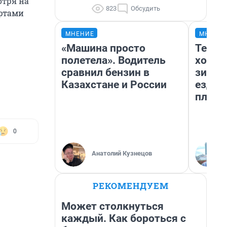
отря на
823
Обсудить
артами
МНЕНИЕ
МНЕНИ
«Машина просто
Тепло
полетела». Водитель
холод
сравнил бензин в
зимой
Казахстане и России
ездит
плюсы
0
Анатолий Кузнецов
РЕКОМЕНДУЕМ
Может столкнуться
каждый. Как бороться с