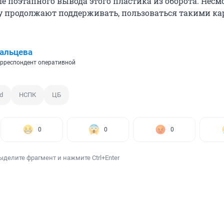
е поэтапного вывода этого пластика из оборота. Несм
оту продолжают поддерживать, пользоваться такими к
альцева
рреспондент оперативной
d
НСПК
ЦБ
0
0
0
ыделите фрагмент и нажмите Ctrl+Enter