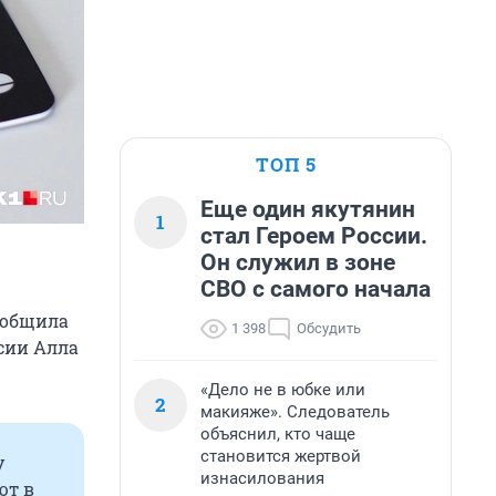
ТОП 5
Еще один якутянин
1
стал Героем России.
Он служил в зоне
СВО с самого начала
сообщила
1 398
Обсудить
сии Алла
«Дело не в юбке или
2
макияже». Следователь
объяснил, кто чаще
становится жертвой
у
изнасилования
ют в