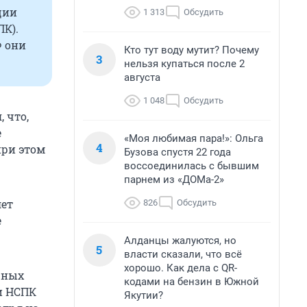
ции
1 313
Обсудить
ПК).
Ф они
Кто тут воду мутит? Почему
3
нельзя купаться после 2
августа
1 048
Обсудить
 что,
е
«Моя любимая пара!»: Ольга
4
при этом
Бузова спустя 22 года
воссоединилась с бывшим
парнем из «ДОМа-2»
лет
826
Обсудить
е
Алданцы жалуются, но
5
власти сказали, что всё
хорошо. Как дела с QR-
жных
кодами на бензин в Южной
 и НСПК
Якутии?