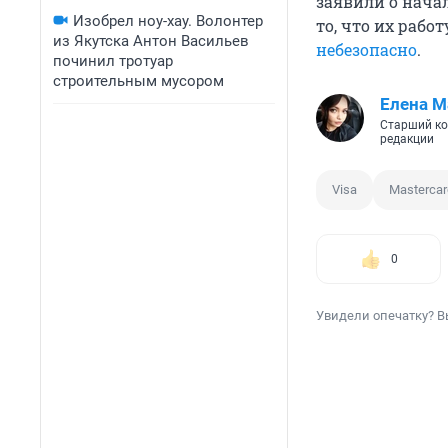
заявили о начал
Изобрел ноу-хау. Волонтер
то, что их раб
из Якутска Антон Васильев
небезопасно
.
починил тротуар
строительным мусором
Елена М
Старший ко
редакции
Visa
Mastercar
0
Увидели опечатку? В