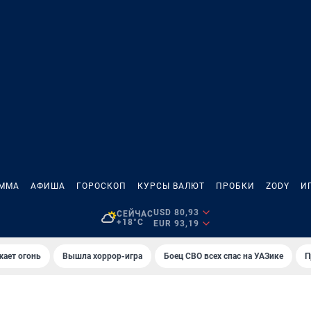
АММА
АФИША
ГОРОСКОП
КУРСЫ ВАЛЮТ
ПРОБКИ
ZODY
И
USD 80,93
СЕЙЧАС
+18°C
EUR 93,19
жает огонь
Вышла хоррор-игра
Боец СВО всех спас на УАЗике
П