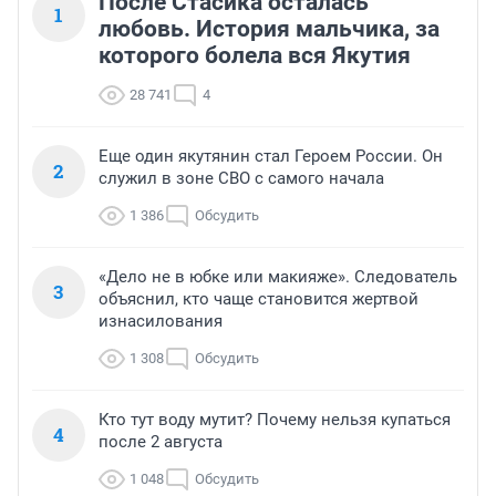
После Стасика осталась
1
любовь. История мальчика, за
которого болела вся Якутия
28 741
4
Еще один якутянин стал Героем России. Он
2
служил в зоне СВО с самого начала
1 386
Обсудить
«Дело не в юбке или макияже». Следователь
3
объяснил, кто чаще становится жертвой
изнасилования
1 308
Обсудить
Кто тут воду мутит? Почему нельзя купаться
4
после 2 августа
1 048
Обсудить