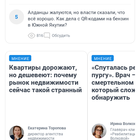
Алданцы жалуются, но власти сказали, что
5
всё хорошо. Как дела с QR-кодами на бензин
в Южной Якутии?
816
Обсудить
МНЕНИЕ
МНЕНИЕ
Квартиры дорожают,
«Спуталась реч
но дешевеют: почему
пургу». Врач — 
рынок недвижимости
смертельном д
сейчас такой странный
который слож
обнаружить
Ирина Волкова
Екатерина Торопова
Главврач клини
директор агентства
«Реабилитация 
недвижимости
Волковой»