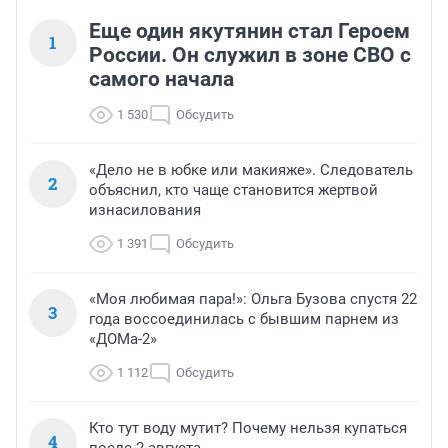
Еще один якутянин стал Героем
1
России. Он служил в зоне СВО с
самого начала
1 530
Обсудить
«Дело не в юбке или макияже». Следователь
2
объяснил, кто чаще становится жертвой
изнасилования
1 391
Обсудить
«Моя любимая пара!»: Ольга Бузова спустя 22
3
года воссоединилась с бывшим парнем из
«ДОМа-2»
1 112
Обсудить
Кто тут воду мутит? Почему нельзя купаться
4