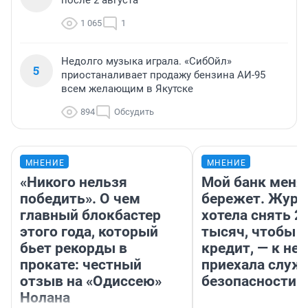
после 2 августа
1 065
1
Недолго музыка играла. «СибОйл»
5
приостаналивает продажу бензина АИ-95
всем желающим в Якутске
894
Обсудить
МНЕНИЕ
МНЕНИЕ
«Никого нельзя
Мой банк меня
победить». О чем
бережет. Журн
главный блокбастер
хотела снять 2
этого года, который
тысяч, чтобы п
бьет рекорды в
кредит, — к не
прокате: честный
приехала служ
отзыв на «Одиссею»
безопасности
Нолана