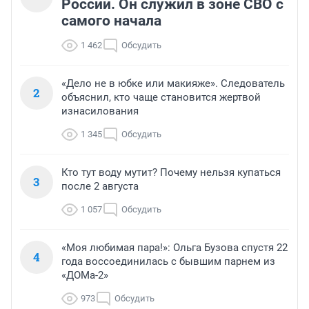
России. Он служил в зоне СВО с
самого начала
1 462
Обсудить
«Дело не в юбке или макияже». Следователь
2
объяснил, кто чаще становится жертвой
изнасилования
1 345
Обсудить
Кто тут воду мутит? Почему нельзя купаться
3
после 2 августа
1 057
Обсудить
«Моя любимая пара!»: Ольга Бузова спустя 22
4
года воссоединилась с бывшим парнем из
«ДОМа-2»
973
Обсудить