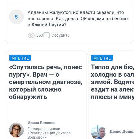
Алданцы жалуются, но власти сказали, что
5
всё хорошо. Как дела с QR-кодами на бензин
в Южной Якутии?
850
Обсудить
МНЕНИЕ
МНЕНИЕ
«Спуталась речь, понес
Тепло для бюд
пургу». Врач — о
холодно в сало
смертельном диагнозе,
зимой. Водител
который сложно
ездит на элект
обнаружить
плюсы и мину
Ирина Волкова
Главврач клиники
Денис Дедюхи
«Реабилитация доктора
Волковой»