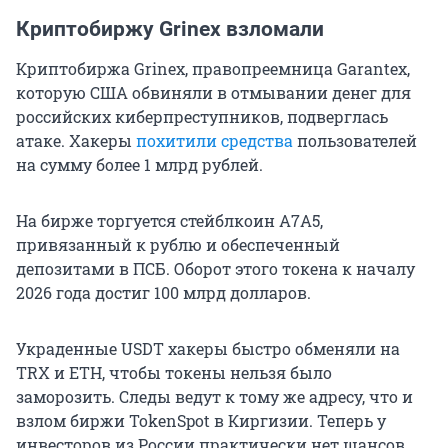
Криптобиржу Grinex взломали
Криптобиржа Grinex, правопреемница Garantex,
которую США обвиняли в отмывании денег для
российских киберпреступников, подверглась
атаке. Хакеры
похитили средства
пользователей
на сумму более 1 млрд рублей.
На бирже торгуется стейблкоин A7A5,
привязанный к рублю и обеспеченный
депозитами в ПСБ. Оборот этого токена к началу
2026 года достиг 100 млрд долларов.
Украденные USDT хакеры быстро обменяли на
TRX и ETH, чтобы токены нельзя было
заморозить. Следы ведут к тому же адресу, что и
взлом биржи TokenSpot в Киргизии. Теперь у
инвесторов из России практически нет шансов