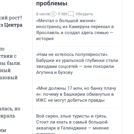
проблемы
8 часов
5 586
Обсудить
ий рост?
«Мечтал о большой жизни»:
з Центра
иностранец из Камеруна переехал в
Ярославль и создал здесь семью —
история
ло
«Нам не хотелось популярности».
ствии с
Бабушки из уральской глубинки стали
зы были.
звездами соцсетей — они покорили
льный
Агутина и Бузову
разовый
«Мне должны 17 млн, но банку плачу
я»: почему в Башкирии обманутые в
ИЖС не могут добиться правды
лась, но
евраль
Вой сирен, злые туристы и грязь.
Стоит ли ехать в самый большой
аквапарк в Геленджике — мнение
гим