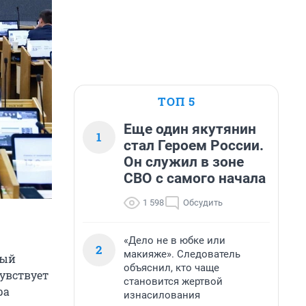
ТОП 5
Еще один якутянин
1
стал Героем России.
Он служил в зоне
СВО с самого начала
1 598
Обсудить
«Дело не в юбке или
2
макияже». Следователь
ный
объяснил, кто чаще
увствует
становится жертвой
ра
изнасилования