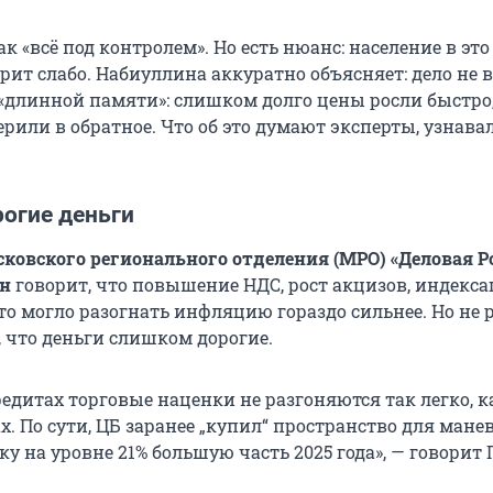
к «всё под контролем». Но есть нюанс: население в это
рит слабо. Набиуллина аккуратно объясняет: дело не 
в «длинной памяти»: слишком долго цены росли быстро
рили в обратное. Что об это думают эксперты, узнава
огие деньги
сковского регионального отделения (МРО) «Деловая Р
н
говорит, что повышение НДС, рост акцизов, индекс
то могло разогнать инфляцию гораздо сильнее. Но не 
, что деньги слишком дорогие.
едитах торговые наценки не разгоняются так легко, к
. По сути, ЦБ заранее „купил“ пространство для манев
у на уровне 21% большую часть 2025 года», — говорит