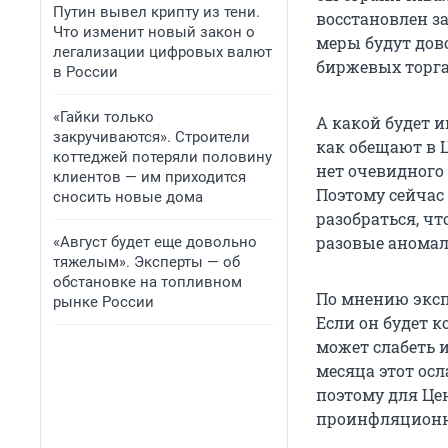
Путин вывел крипту из тени.
восстановлен за
Что изменит новый закон о
меры будут дов
легализации цифровых валют
биржевых торга
в России
«Гайки только
А какой будет и
закручиваются». Строители
как обещают в 
коттеджей потеряли половину
нет очевидного 
клиентов — им приходится
Поэтому сейчас
сносить новые дома
разобраться, чт
разовые аномал
«Август будет еще довольно
тяжелым». Эксперты — об
обстановке на топливном
По мнению экспе
рынке России
Если он будет к
может слабеть и
месяца этот ос
поэтому для Це
проинфляционн