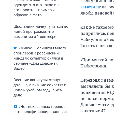
Набиуллина нака
одежде: что это такое и как
заметила
: да, 
его носить — примеры
якобы ценовой 
образов с фото
Школьники начнут учиться по
Как же такое мо
новой программе: что
напряглись, це
изменится с 1 сентября
Набиуллиной ес
То есть в высок
«Минус — слишком много
спойлеров»: российский
ниндзя-скульптор снялся в
«При мягкой пол
сериале «Дом Дракона».
Набиуллина.
Видео
Переводя с язык
Осенние каникулы станут
дольше, а зимние сократят в
выглядели бы к
новом учебном году: в чём
повышения НДС 
дело
не новая норма,
Дальше — замедл
«Нет некрасивых городов,
заветные 4%.
есть недофинансированные».