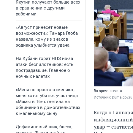
Якутии получают больше всех
в сравнении с другими
рабочими
«Август принесет новые
возможности»: Тамара Глоба
назвала, кому из знаков
зодиака улыбнется удача
На Кубани горит НПЗ из-за
атаки беспилотников: есть
пострадавшие. Главное о
ночных налетах
«Меня не просто отменяют,
Во время отчета
меня хотят убить»: участница
Источник: 
Duma.gov.ru
«Мамы в 16» ответила на
обвинения в домогательствах
Когда с 1 январ
к маленькому сыну
инфляционный ф
удар — статист
Дофаминовый шик, блеск,
красота. Фанки-стайл в