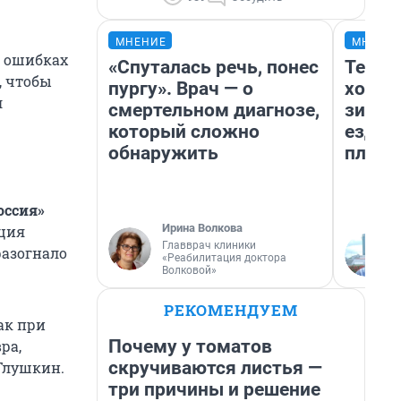
МНЕНИЕ
МНЕНИ
в ошибках
«Спуталась речь, понес
Тепло
, чтобы
пургу». Врач — о
холод
л
смертельном диагнозе,
зимой
который сложно
ездит
обнаружить
плюсы
оссия»
Ирина Волкова
ация
Главврач клиники
разогнало
«Реабилитация доктора
Волковой»
РЕКОМЕНДУЕМ
ак при
Почему у томатов
ра,
скручиваются листья —
 Глушкин.
три причины и решение