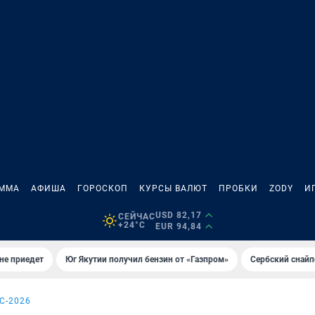
АММА
АФИША
ГОРОСКОП
КУРСЫ ВАЛЮТ
ПРОБКИ
ZODY
И
USD 82,17
СЕЙЧАС
+24°C
EUR 94,84
не приедет
Юг Якутии получил бензин от «Газпром»
Сербский снайп
С-2026