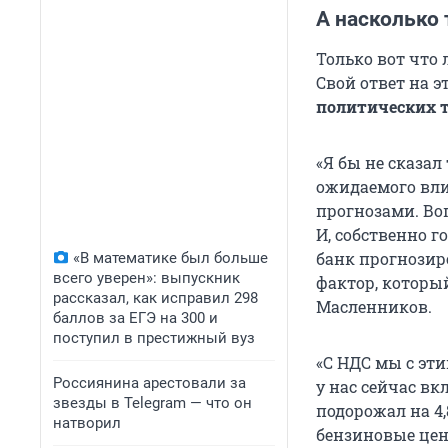
А насколько
Только вот что
Свой ответ на э
политических т
«Я бы не сказал
ожидаемого вли
прогнозами. Во
И, собственно г
банк прогнозир
«В математике был больше
всего уверен»: выпускник
фактор, который
рассказал, как исправил 298
Масленников.
баллов за ЕГЭ на 300 и
поступил в престижный вуз
«С НДС мы с эт
Россиянина арестовали за
у нас сейчас в
звезды в Telegram — что он
подорожал на 4,
натворил
бензиновые цен