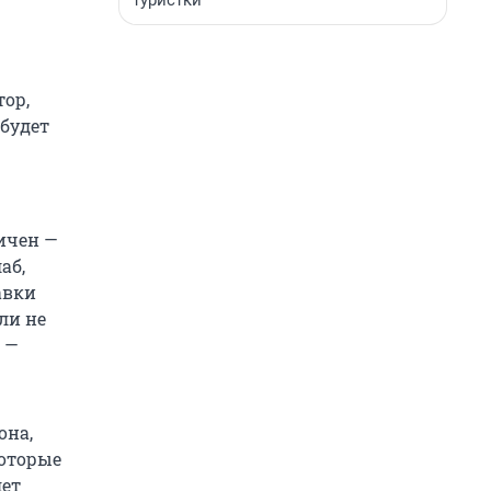
туристки
ор,
 будет
ичен —
аб,
авки
ли не
 —
она,
которые
дет