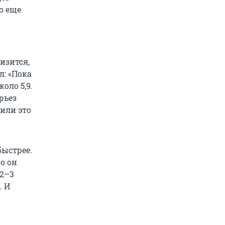
о еще
изится,
л: «Пока
оло 5,9.
рьез
 или это
быстрее.
но он
 2–3
. И