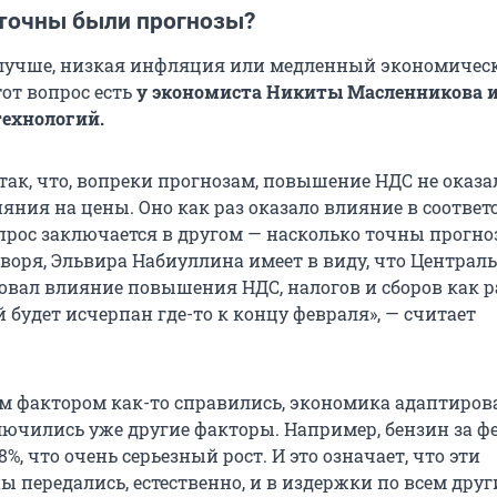
 точны были прогнозы?
 лучше, низкая инфляция или медленный экономическ
тот вопрос есть
у экономиста Никиты Масленникова и
ехнологий.
 так, что, вопреки прогнозам, повышение НДС не оказа
яния на цены. Оно как раз оказало влияние в соответ
прос заключается в другом — насколько точны прогно
оворя, Эльвира Набиуллина имеет в виду, что Центра
овал влияние повышения НДС, налогов и сборов как 
 будет исчерпан где-то к концу февраля», — считает
им фактором как-то справились, экономика адаптирова
ключились уже другие факторы. Например, бензин за ф
8%, что очень серьезный рост. И это означает, что эти
ы передались, естественно, и в издержки по всем дру