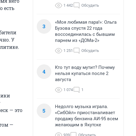
емя него
1 442
Обсудить
о есть
«Моя любимая пара!»: Ольга
3
Бузова спустя 22 года
ебители
воссоединилась с бывшим
чно. У
парнем из «ДОМа-2»
олитике.
1 251
Обсудить
Кто тут воду мутит? Почему
4
нельзя купаться после 2
августа
1 074
1
ники
т
Недолго музыка играла.
еск — это
5
«СибОйл» приостаналивает
.
продажу бензина АИ-95 всем
отом —
желающим в Якутске
939
Обсудить