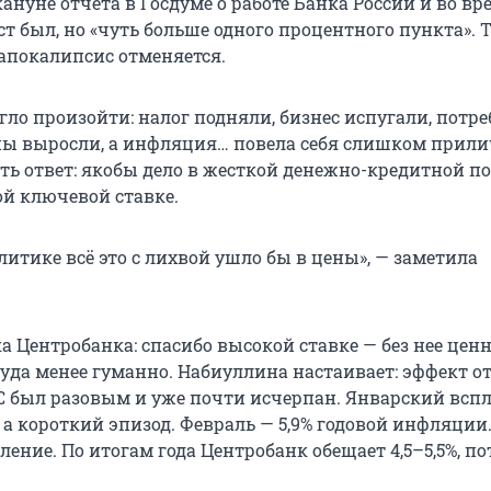
нуне отчета в Госдуме о работе Банка России и во вр
рост был, но «чуть больше одного процентного пункта». Т
апокалипсис отменяется.
гло произойти: налог подняли, бизнес испугали, потр
ны выросли, а инфляция… повела себя слишком прили
ть ответ: якобы дело в жесткой денежно-кредитной п
ой ключевой ставке.
итике всё это с лихвой ушло бы в цены», — заметила
а Центробанка: спасибо высокой ставке — без нее цен
уда менее гуманно. Набиуллина настаивает: эффект о
был разовым и уже почти исчерпан. Январский вспл
 а короткий эпизод. Февраль — 5,9% годовой инфляции
ение. По итогам года Центробанк обещает 4,5–5,5%, п