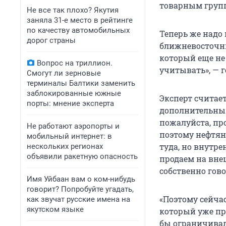
товарным груп
Не все так плохо? Якутия
заняла 31-е место в рейтинге
по качеству автомобильных
Теперь же надо
дорог страны
ближневосточны
который еще не 
Вопрос на триллион.
учитывать», — 
Смогут ли зерновые
терминалы Балтики заменить
заблокированные южные
Эксперт считае
порты: мнение эксперта
дополнительный
пожалуйста, про
Не работают аэропорты и
поэтому нефтя
мобильный интернет: в
туда, но внутре
нескольких регионах
объявили ракетную опасность
продаем на вне
собственно гово
Имя Уйбаан вам о ком-нибудь
говорит? Попробуйте угадать,
«Поэтому сейча
как звучат русские имена на
якутском языке
который уже пр
бы ограничивал