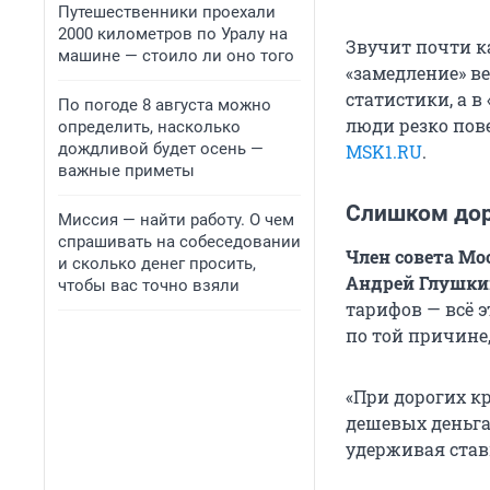
Путешественники проехали
2000 километров по Уралу на
Звучит почти ка
машине — стоило ли оно того
«замедление» ве
статистики, а 
По погоде 8 августа можно
люди резко пове
определить, насколько
дождливой будет осень —
MSK1.RU
.
важные приметы
Слишком дор
Миссия — найти работу. О чем
спрашивать на собеседовании
Член совета Мо
и сколько денег просить,
Андрей Глушки
чтобы вас точно взяли
тарифов — всё э
по той причине
«При дорогих кр
дешевых деньгах
удерживая ставк