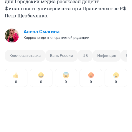
для Городских медиа рассказал доцент
Финансового университета при Правительстве РФ
Петр Щербаченко.
Алена Смагина
Корреспондент оперативной редакции
Ключевая ставка
Банк России
ЦБ
Инфляция
Эль
0
0
0
0
0