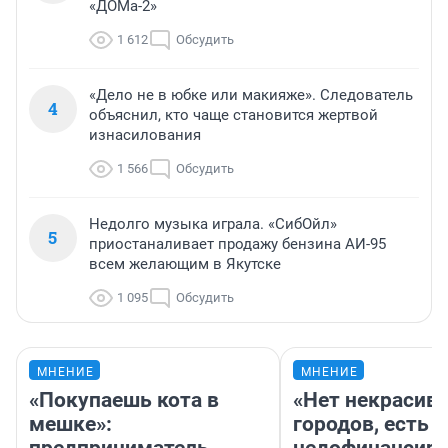
«ДОМа-2»
1 612
Обсудить
«Дело не в юбке или макияже». Следователь
4
объяснил, кто чаще становится жертвой
изнасилования
1 566
Обсудить
Недолго музыка играла. «СибОйл»
5
приостаналивает продажу бензина АИ-95
всем желающим в Якутске
1 095
Обсудить
МНЕНИЕ
МНЕНИЕ
«Покупаешь кота в
«Нет некрасив
мешке»:
городов, есть