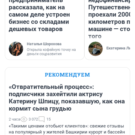
предприниматель
недофинансиро
рассказала, как на
Путешественн
самом деле устроен
проехали 2000
бизнес со складами
километров по 
дешевых товаров
машине — стои
того
Наталья Шорохова
Екатерина Лит
Открыла кофейную точку на
деньги соцразвития
РЕКОМЕНДУЕМ
«Отвратительный процесс»:
подписчики захейтили актрису
Катерину Шпицу, показавшую, как она
кормит сына грудью
2 часа
3 072
15
«Такими ценами отобьют клиентов»: свежие отзывы
на популярный у жителей Башкирии курорт и бассейн