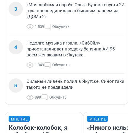
«Моя любимая пара!»: Ольга Бузова спустя 22
3
года воссоединилась с бывшим парнем из
«ДОМа-2»
1 509
Обсудить
Недолго музыка играла. «СибОйл»
4
приостаналивает продажу бензина АИ-95
всем желающим в Якутске
1 049
Обсудить
Сильный ливень полил в Якутске. Синоптики
5
такого не предвидели
899
Обсудить
МНЕНИЕ
МНЕНИЕ
Колобок-колобок, я
«Никого нельз