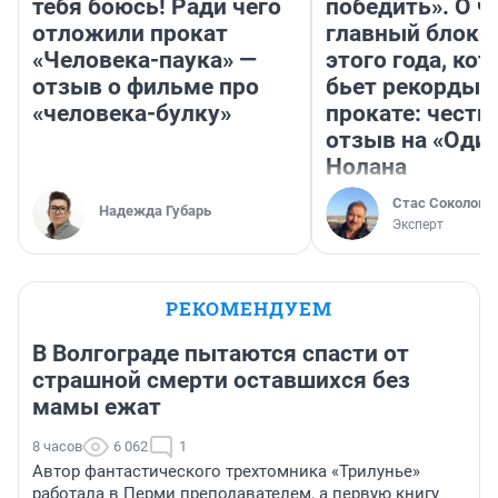
тебя боюсь! Ради чего
победить». О ч
отложили прокат
главный блокб
«Человека-паука» —
этого года, ко
отзыв о фильме про
бьет рекорды 
«человека-булку»
прокате: честн
отзыв на «Оди
Нолана
Стас Соколов
Надежда Губарь
Эксперт
РЕКОМЕНДУЕМ
В Волгограде пытаются спасти от
страшной смерти оставшихся без
мамы ежат
8 часов
6 062
1
Автор фантастического трехтомника «Трилунье»
работала в Перми преподавателем, а первую книгу