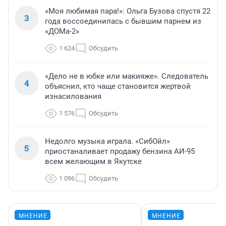
«Моя любимая пара!»: Ольга Бузова спустя 22
3
года воссоединилась с бывшим парнем из
«ДОМа-2»
1 624
Обсудить
«Дело не в юбке или макияже». Следователь
4
объяснил, кто чаще становится жертвой
изнасилования
1 576
Обсудить
Недолго музыка играла. «СибОйл»
5
приостаналивает продажу бензина АИ-95
всем желающим в Якутске
1 096
Обсудить
МНЕНИЕ
МНЕНИЕ