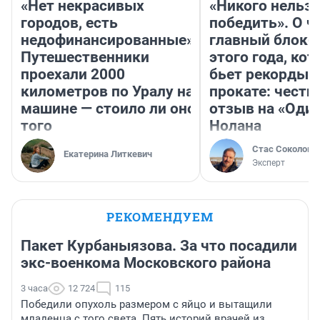
«Нет некрасивых
«Никого нельз
городов, есть
победить». О ч
недофинансированные».
главный блокб
Путешественники
этого года, ко
проехали 2000
бьет рекорды 
километров по Уралу на
прокате: честн
машине — стоило ли оно
отзыв на «Оди
того
Нолана
Стас Соколов
Екатерина Литкевич
Эксперт
РЕКОМЕНДУЕМ
Пакет Курбаныязова. За что посадили
экс-военкома Московского района
3 часа
12 724
115
Победили опухоль размером с яйцо и вытащили
младенца с того света. Пять историй врачей из