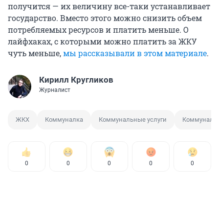
получится — их величину все-таки устанавливает
государство. Вместо этого можно снизить объем
потребляемых ресурсов и платить меньше. О
лайфхаках, с которыми можно платить за ЖКУ
чуть меньше,
мы рассказывали в этом материале
.
Кирилл Кругликов
Журналист
ЖКХ
Коммуналка
Коммунальные услуги
Коммуналь
0
0
0
0
0