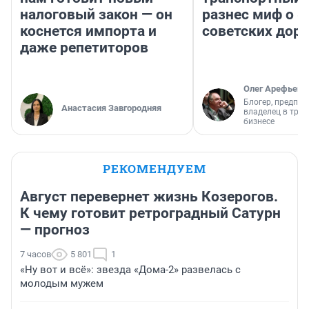
налоговый закон — он
разнес миф о 
коснется импорта и
советских доро
даже репетиторов
Олег Арефьев
Блогер, предпри
Анастасия Завгородняя
владелец в тра
бизнесе
РЕКОМЕНДУЕМ
Август перевернет жизнь Козерогов.
К чему готовит ретроградный Сатурн
— прогноз
7 часов
5 801
1
«Ну вот и всё»: звезда «Дома-2» развелась с
молодым мужем