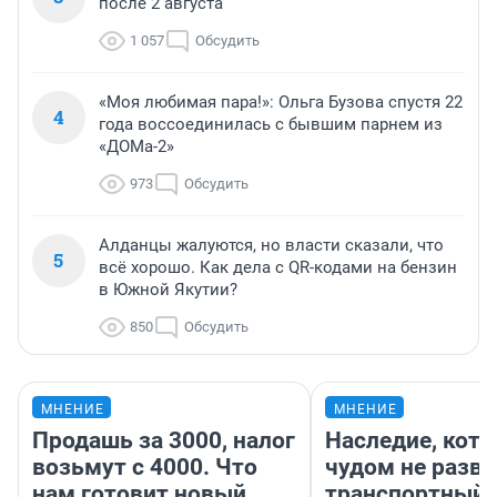
после 2 августа
1 057
Обсудить
«Моя любимая пара!»: Ольга Бузова спустя 22
4
года воссоединилась с бывшим парнем из
«ДОМа-2»
973
Обсудить
Алданцы жалуются, но власти сказали, что
5
всё хорошо. Как дела с QR-кодами на бензин
в Южной Якутии?
850
Обсудить
МНЕНИЕ
МНЕНИЕ
Продашь за 3000, налог
Наследие, кото
возьмут с 4000. Что
чудом не разва
нам готовит новый
транспортный 