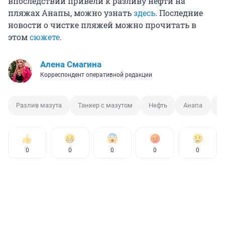
впоследствии привели к разливу нефти на
пляжах Анапы, можно узнать
здесь
. Последние
новости о чистке пляжей можно прочитать в
этом
сюжете
.
Алена Смагина
Корреспондент оперативной редакции
Разлив мазута
Танкер с мазутом
Нефть
Анапа
Р
0
0
0
0
0