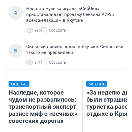
Недолго музыка играла. «СибОйл»
4
приостаналивает продажу бензина АИ-95
всем желающим в Якутске
995
Обсудить
Сильный ливень полил в Якутске. Синоптики
5
такого не предвидели
871
Обсудить
МНЕНИЕ
МНЕНИЕ
Наследие, которое
«За неделю две
чудом не развалилось:
были страшные
транспортный эксперт
туристка расск
разнес миф о «вечных»
отдыхе в Крым
советских дорогах