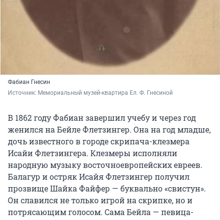
Фабиан Гнесин
Источник: 
Мемориальный музей-квартира Ел. Ф. Гнесиной
В 1862 году Фабиан завершил учебу и через год
женился на Бейле Флетзингер. Она на год младше,
дочь известного в городе скрипача-клезмера
Исайи Флетзингера. Клезмеры исполняли
народную музыку восточноевропейских евреев.
Балагур и остряк Исайя Флетзингер получил
прозвище Шайка Файфер — буквально «свистун».
Он славился не только игрой на скрипке, но и
потрясающим голосом. Сама Бейла — певица-