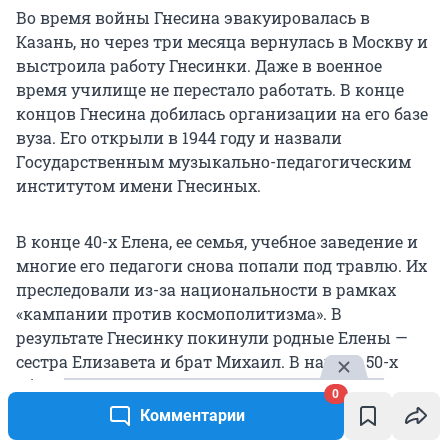
​Во время войны Гнесина эвакуировалась в
Казань, но через три месяца вернулась в Москву и
выстроила работу Гнесинки. Даже в военное
время училище не перестало работать. В конце
концов Гнесина добилась организации на его базе
вуза. Его открыли в 1944 году и назвали
Государственным музыкально-педагогическим
институтом имени Гнесиных.
В конце 40-х Елена, ее семья, учебное заведение и
многие его педагоги снова попали под травлю. Их
преследовали из-за национальности в рамках
«кампании против космополитизма». В
результате Гнесинку покинули родные Елены —
сестра Елизавета и брат Михаил. В начале 50-х
обоих не стало.
0
Комментарии
Елена Гнесина пережила своих сестер и брата. Она