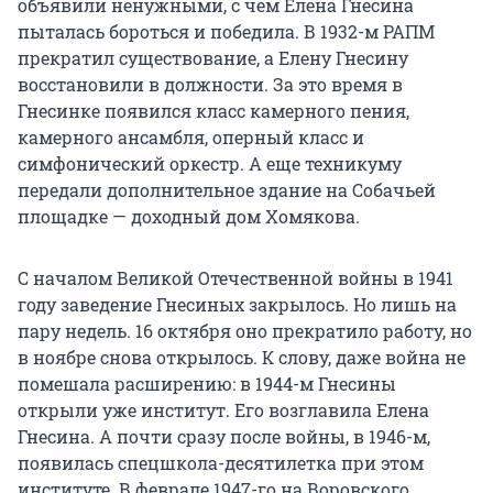
объявили ненужными, с чем Елена Гнесина
пыталась бороться и победила. В 1932-м РАПМ
прекратил существование, а Елену Гнесину
восстановили в должности. За это время в
Гнесинке появился класс камерного пения,
камерного ансамбля, оперный класс и
симфонический оркестр. А еще техникуму
передали дополнительное здание на Собачьей
площадке — доходный дом Хомякова.
С началом Великой Отечественной войны в 1941
году заведение Гнесиных закрылось. Но лишь на
пару недель. 16 октября оно прекратило работу, но
в ноябре снова открылось. К слову, даже война не
помешала расширению:
в 1944-м
Гнесины
открыли уже институт. Его возглавила Елена
Гнесина. А почти сразу после войны, в 1946-м,
появилась спецшкола-десятилетка при этом
институте. В феврале 1947-го на Воровского