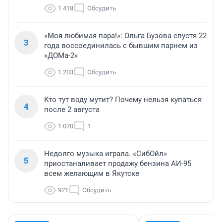
1 418
Обсудить
«Моя любимая пара!»: Ольга Бузова спустя 22
3
года воссоединилась с бывшим парнем из
«ДОМа-2»
1 203
Обсудить
Кто тут воду мутит? Почему нельзя купаться
4
после 2 августа
1 070
1
Недолго музыка играла. «СибОйл»
5
приостаналивает продажу бензина АИ-95
всем желающим в Якутске
921
Обсудить