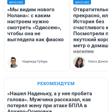
МНЕНИЕ
МНЕНИЕ
«Мы видим нового
Отвратительно
Нолана»: с каким
прекрасно, или
настроем нужно
История без
смотреть «Одиссею»,
счастливого ко
чтобы она не
Посмотрели п
выглядела как фиаско
якутский коро
метр о домаш
насилии
Надежда Губарь
Ольга Донская
РЕКОМЕНДУЕМ
«Нашел Наденьку, а у нее пробита
голова». Мужчина рассказал, как
потерял жену при атаке БПЛА в
Архипо-Осиповке