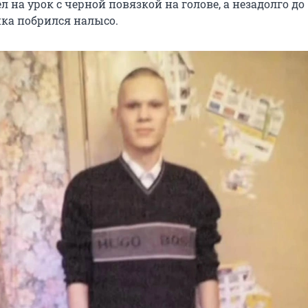
л на урок с черной повязкой на голове, а незадолго до
нка побрился налысо.