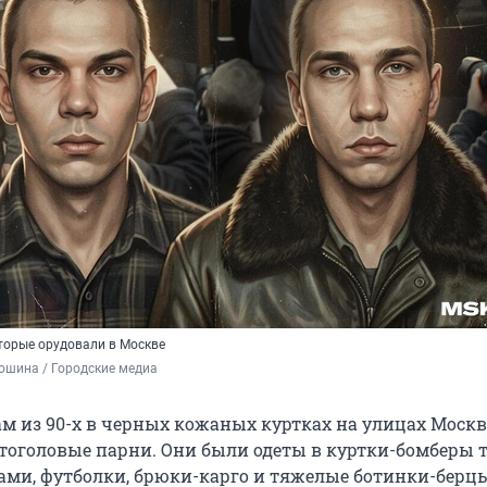
оторые орудовали в Москве
ошина / Городские медиа
ам из 90-х в черных кожаных куртках на улицах Моск
тоголовые парни. Они были одеты в куртки-бомберы 
ами, футболки, брюки-карго и тяжелые ботинки-берцы