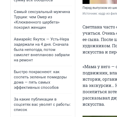
сумму всё обошлось
Перед выпуском из ш
Самый сексуальный мужчина
Источник: 
кадр из фи
Турции: чем Омер из
«Клюквенного щербета»
Светлана часто 
покорил женщин
учиться. Очень 
ее сына. После
Авиарейс Якутск — Усть-Нера
задержали на 4 дня. Сначала
художником. По
была непогода, потом
искусства и пер
самолет внепланово забрали
на ремонт
«Мама у него —
Быстро покраснеют: как
подвижник, вла
соспеть зеленые помидоры
истории, орган
дома — пять самых
на экскурсии… 
эффективных способов
поселиться хоте
рассказывал ди
За какие публикации в
искусства.
соцсетях вас уволят с работы:
список