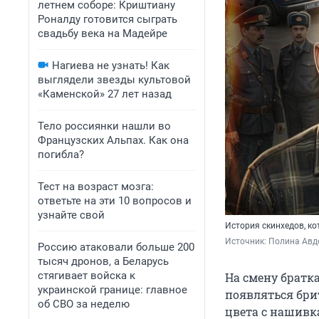
летнем соборе: Криштиану
Роналду готовится сыграть
свадьбу века на Мадейре
Нагиева не узнать! Как
выглядели звезды культовой
«Каменской» 27 лет назад
Тело россиянки нашли во
Французских Альпах. Как она
погибла?
Тест на возраст мозга:
ответьте на эти 10 вопросов и
узнайте свой
История скинхедов, к
Источник: 
Полина Авд
Россию атаковали больше 200
тысяч дронов, а Беларусь
стягивает войска к
На смену братк
украинской границе: главное
появляться бри
об СВО за неделю
цвета с нашивк