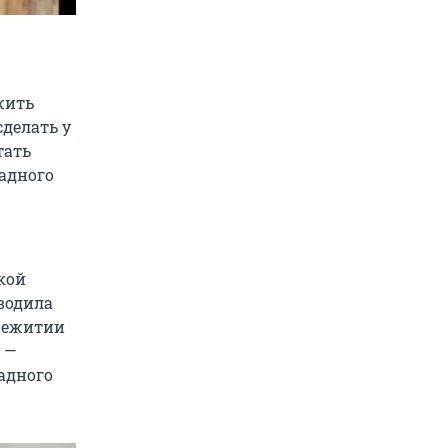
жить
сделать у
тать
адного
кой
водила
бщежитии
 —
адного