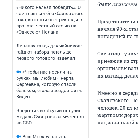
были
скинхеды
«Никого нельзя победить». О
чем главный блокбастер этого
года, который бьет рекорды в
Представители 
прокате: честный отзыв на
начале 90-х, ст
«Одиссею» Нолана
нападений на л
Лицевая гладь для чайников:
гайд от набора петель до
Скинхеды уничт
первого готового изделия
приезжие из ст
организовывать 
«Чтобы нас носили на
их взгляд, дела
ручках, мы любим»: нерпа
Сергеевна, которую спасли
бельком, стала звездой Сети.
Именно в серед
Видео
Скачевского. По
человек, 20 из 
Энергетик из Якутии получил
жертвами дерзко
медаль Суворова за мужество
национальной и
на СВО
Всю Москву напугал