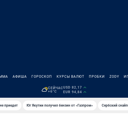
АММА
АФИША
ГОРОСКОП
КУРСЫ ВАЛЮТ
ПРОБКИ
ZODY
И
USD 82,17
СЕЙЧАС
+6°C
EUR 94,84
не приедет
Юг Якутии получил бензин от «Газпром»
Сербский снайп