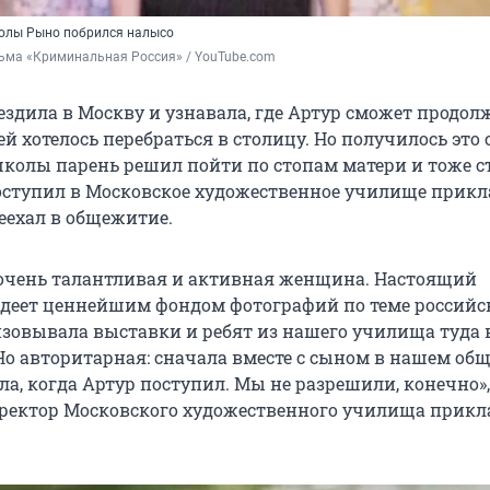
колы Рыно побрился налысо
льма «Криминальная Россия» / YouTube.com
ездила в Москву и узнавала, где Артур сможет продол
ей хотелось перебраться в столицу. Но получилось это 
 школы парень решил пойти по стопам матери и тоже с
ступил в Московское художественное училище прикл
еехал в общежитие.
 очень талантливая и активная женщина. Настоящий
деет ценнейшим фондом фотографий по теме российс
изовывала выставки и ребят из нашего училища туда 
Но авторитарная: сначала вместе с сыном в нашем о
ла, когда Артур поступил. Мы не разрешили, конечно»,
ректор Московского художественного училища прикл