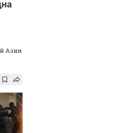
дна
ей Азии