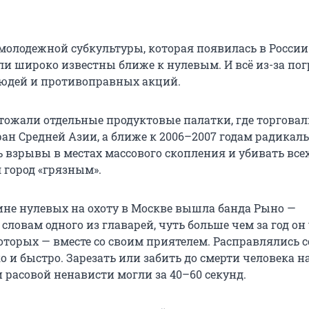
.
молодежной субкультуры, которая появилась в России
али широко известны ближе к нулевым. И всё из-за пог
юдей и противоправных акций.
ожали отдельные продуктовые палатки, где торговал
ран Средней Азии, а ближе к 2006–2007 годам радикал
взрывы в местах массового скопления и убивать всех,
л город «грязным».
ине нулевых на охоту в Москве вышла банда Рыно —
 словам одного из главарей, чуть больше чем за год он
которых — вместе со своим приятелем. Расправлялись 
 и быстро. Зарезать или забить до смерти человека н
 расовой ненависти могли за 40–60 секунд.