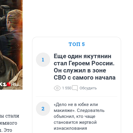
ТОП 5
Еще один якутянин
1
стал Героем России.
Он служил в зоне
СВО с самого начала
1 550
Обсудить
«Дело не в юбке или
2
макияже». Следователь
вы стали
объяснил, кто чаще
становится жертвой
темного
изнасилования
. Это