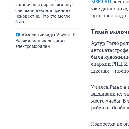
MSK1.RU
расска
загадочный взрыв: его звук
уже давно наход
слышали везде, а причина
приговор радик
неизвестна. Что это могло
быть
Тихий мальч
«Смели гибриды Voyah». В
России возник дефицит
Артур Рыно роди
электромобилей
автокатастрофе,
была художнице
епархии РПЦ. И
школах — препо
Учился Рыно в 
вызывали из-за
место учебы. В 
ребенка. Особо 
Подростка не оп