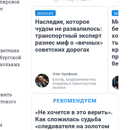
ппировок
ес
МНЕНИЕ
МНЕНИ
Наследие, которое
Мой б
чудом не развалилось:
береж
транспортный эксперт
хотел
разнес миф о «вечных»
тысяч
советских дорогах
креди
Светлана
приех
нбургской
безоп
скольких
Олег Арефьев
Блогер, предприниматель,
владелец в транспортном
бизнесе
енять
РЕКОМЕНДУЕМ
стокого
«Не хочется в это верить».
Как сложилась судьба
н
«следователя на золотом