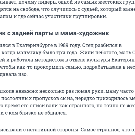
зывает, почему лидеры одной из самых жестоких гру
ятся на свободе, что случилось с судьей, который вын
алам и где сейчас участники группировки.
ик с задней парты и мама-художник
лся в Екатеринбурге в 1989 году. Отец разбился в
 когда мальчику было три года. Жили небогато, мать 
й и работала методистом в отделе культуры Екатери
 чтобы как-то прокормить семью, подрабатывала в не
давала изо.
школе неважно: несколько раз ломал руки,
маму часто
 постоянных пропусков сына, нередко приходилось м
то время его описывали как странного, но точно не же
ни с кем близко не общался.
исывали с негативной стороны. Самое странное, что о