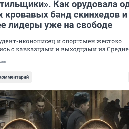
тильщики». Как орудовала о
х кровавых банд скинхедов и
ее лидеры уже на свободе
удент-иконописец и спортсмен жестоко
ись с кавказцами и выходцами из Средн
488
 комментарий