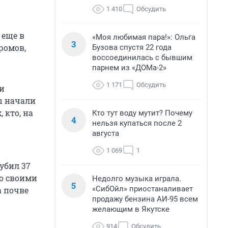
1 410
Обсудить
 еще в
«Моя любимая пара!»: Ольга
3
ромов,
Бузова спустя 22 года
воссоединилась с бывшим
парнем из «ДОМа-2»
1 171
Обсудить
и
ы начали
 кто, на
Кто тут воду мутит? Почему
4
нельзя купаться после 2
августа
1 069
1
 убил 37
со своими
Недолго музыка играла.
5
«СибОйл» приостаналивает
а почве
продажу бензина АИ-95 всем
желающим в Якутске
914
Обсудить