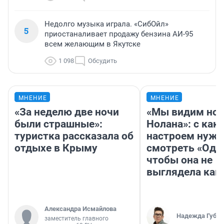
Недолго музыка играла. «СибОйл»
5
приостаналивает продажу бензина АИ-95
всем желающим в Якутске
1 098
Обсудить
МНЕНИЕ
МНЕНИЕ
«За неделю две ночи
«Мы видим нов
были страшные»:
Нолана»: с как
туристка рассказала об
настроем нужн
отдыхе в Крыму
смотреть «Оди
чтобы она не
выглядела как
Александра Исмайлова
Надежда Губар
заместитель главного