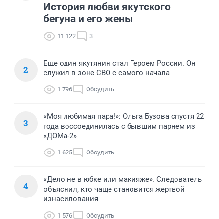
История любви якутского
бегуна и его жены
11 122
3
Еще один якутянин стал Героем России. Он
2
служил в зоне СВО с самого начала
1 796
Обсудить
«Моя любимая пара!»: Ольга Бузова спустя 22
3
года воссоединилась с бывшим парнем из
«ДОМа-2»
1 625
Обсудить
«Дело не в юбке или макияже». Следователь
4
объяснил, кто чаще становится жертвой
изнасилования
1 576
Обсудить