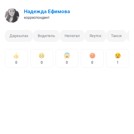
Надежда Ефимова
корреспондент
Даркылах
Водитель
Нелегал
Якутск
Такси
Г
0
0
0
0
1