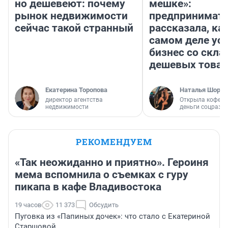
но дешевеют: почему
мешке»:
рынок недвижимости
предпринимат
сейчас такой странный
рассказала, как
самом деле ус
бизнес со скл
дешевых това
Екатерина Торопова
Наталья Шорох
директор агентства
Открыла кофейн
недвижимости
деньги соцразв
РЕКОМЕНДУЕМ
«Так неожиданно и приятно». Героиня
мема вспомнила о съемках с гуру
пикапа в кафе Владивостока
19 часов
11 373
Обсудить
Пуговка из «Папиных дочек»: что стало с Екатериной
Старшовой