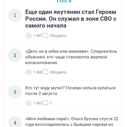
ТОП 5
Еще один якутянин стал Героем
1
России. Он служил в зоне СВО с
самого начала
1 497
Обсудить
«Дело не в юбке или макияже». Следователь
2
объяснил, кто чаще становится жертвой
изнасилования
1 368
Обсудить
Кто тут воду мутит? Почему нельзя купаться
3
после 2 августа
1 062
1
«Моя любимая пара!»: Ольга Бузова спустя 22
4
года воссоединилась с бывшим парнем из