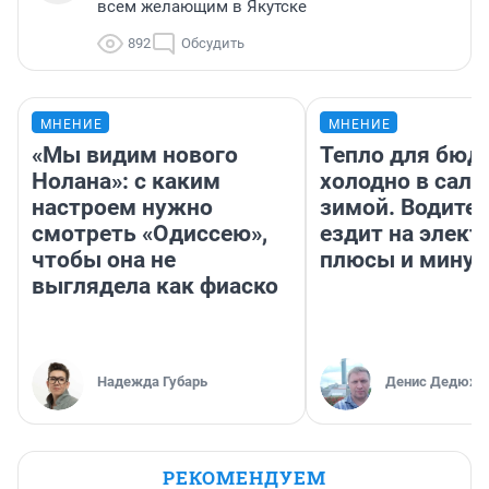
всем желающим в Якутске
892
Обсудить
МНЕНИЕ
МНЕНИЕ
«Мы видим нового
Тепло для бюд
Нолана»: с каким
холодно в сало
настроем нужно
зимой. Водител
смотреть «Одиссею»,
ездит на элект
чтобы она не
плюсы и мину
выглядела как фиаско
Надежда Губарь
Денис Дедюхи
РЕКОМЕНДУЕМ