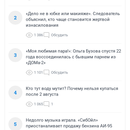
«Дело не в юбке или макияже». Следователь
2
объяснил, кто чаще становится жертвой
изнасилования
1 386
Обсудить
«Моя любимая пара!»: Ольга Бузова спустя 22
3
года воссоединилась с бывшим парнем из
«ДОМа-2»
1 101
Обсудить
Кто тут воду мутит? Почему нельзя купаться
4
после 2 августа
1 065
1
Недолго музыка играла. «СибОйл»
5
приостаналивает продажу бензина АИ-95