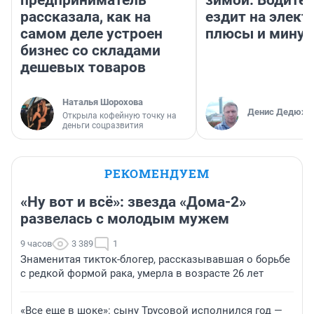
рассказала, как на
ездит на элект
самом деле устроен
плюсы и мину
бизнес со складами
дешевых товаров
Наталья Шорохова
Денис Дедюхи
Открыла кофейную точку на
деньги соцразвития
РЕКОМЕНДУЕМ
«Ну вот и всё»: звезда «Дома-2»
развелась с молодым мужем
9 часов
3 389
1
Знаменитая тикток-блогер, рассказывавшая о борьбе
с редкой формой рака, умерла в возрасте 26 лет
«Все еще в шоке»: сыну Трусовой исполнился год —