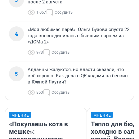
после 2 августа
1 057
Обсудить
«Моя любимая пара!»: Ольга Бузова спустя 22
4
года воссоединилась с бывшим парнем из
«ДОМа-2»
973
Обсудить
Алданцы жалуются, но власти сказали, что
5
всё хорошо. Как дела с QR-кодами на бензин
в Южной Якутии?
850
Обсудить
МНЕНИЕ
МНЕНИЕ
«Покупаешь кота в
Тепло для бюд
мешке»:
холодно в сало
предприниматель
зимой. Водител