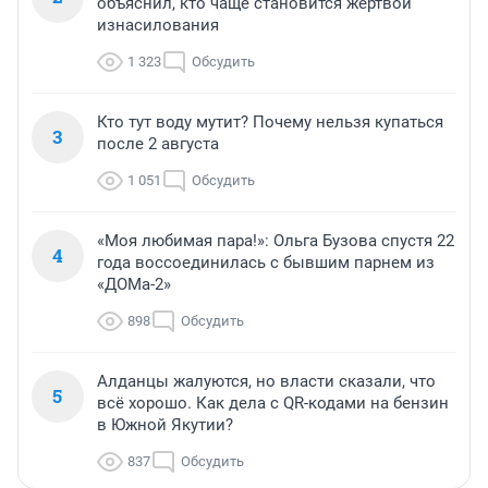
объяснил, кто чаще становится жертвой
изнасилования
1 323
Обсудить
Кто тут воду мутит? Почему нельзя купаться
3
после 2 августа
1 051
Обсудить
«Моя любимая пара!»: Ольга Бузова спустя 22
4
года воссоединилась с бывшим парнем из
«ДОМа-2»
898
Обсудить
Алданцы жалуются, но власти сказали, что
5
всё хорошо. Как дела с QR-кодами на бензин
в Южной Якутии?
837
Обсудить