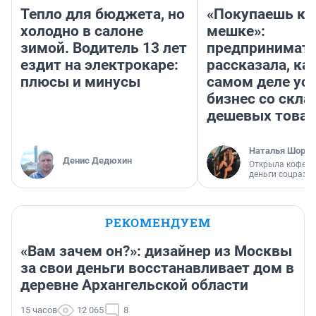
Тепло для бюджета, но
«Покупаешь ко
холодно в салоне
мешке»:
зимой. Водитель 13 лет
предпринимат
ездит на электрокаре:
рассказала, как
плюсы и минусы
самом деле ус
бизнес со скл
дешевых това
Наталья Шорох
Денис Дедюхин
Открыла кофейн
деньги соцразв
РЕКОМЕНДУЕМ
«Вам зачем он?»: дизайнер из Москвы
за свои деньги восстанавливает дом в
деревне Архангельской области
15 часов
12 065
8