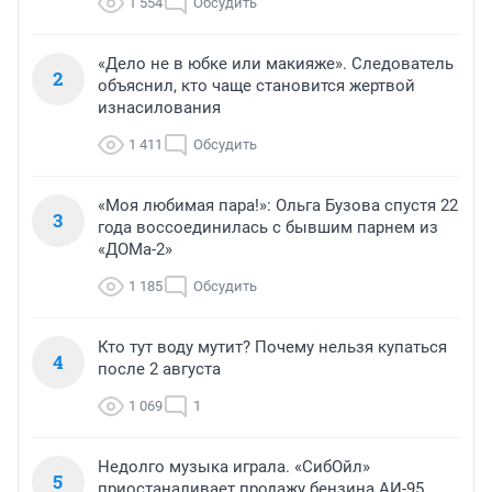
1 554
Обсудить
«Дело не в юбке или макияже». Следователь
2
объяснил, кто чаще становится жертвой
изнасилования
1 411
Обсудить
«Моя любимая пара!»: Ольга Бузова спустя 22
3
года воссоединилась с бывшим парнем из
«ДОМа-2»
1 185
Обсудить
Кто тут воду мутит? Почему нельзя купаться
4
после 2 августа
1 069
1
Недолго музыка играла. «СибОйл»
5
приостаналивает продажу бензина АИ-95