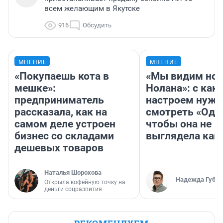
всем желающим в Якутске
916
Обсудить
МНЕНИЕ
МНЕНИЕ
«Покупаешь кота в
«Мы видим нов
мешке»:
Нолана»: с как
предприниматель
настроем нужн
рассказала, как на
смотреть «Оди
самом деле устроен
чтобы она не
бизнес со складами
выглядела как
дешевых товаров
Наталья Шорохова
Надежда Губар
Открыла кофейную точку на
деньги соцразвития