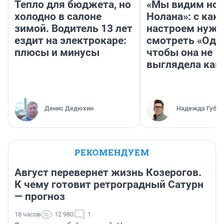
Тепло для бюджета, но
«Мы видим нов
холодно в салоне
Нолана»: с как
зимой. Водитель 13 лет
настроем нужн
ездит на электрокаре:
смотреть «Оди
плюсы и минусы
чтобы она не
выглядела как
Денис Дедюхин
Надежда Губар
РЕКОМЕНДУЕМ
Август перевернет жизнь Козерогов.
К чему готовит ретроградный Сатурн
— прогноз
18 часов
12 980
1