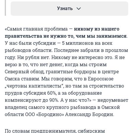
Узнать
В подготовленном Минприроды документе
«Самая главная проблема —
никому из нашего
предлагается больше не выдавать субсидии
правительства не нужно то, чем мы занимаемся
.
рыбопромышленникам на покупку вездеходов,
У нас были субсидии — 5 миллионов на всех
используемых в труднодоступных местах.
рыбоводов области. Последнее забрали в прошлом
Также документ предполагает возмещение не
году. Ни рубля нет. Никому не интересно это. Я не
50% затрат на покупку мальков рыбы, а всего
верю в то, что нет денег, когда мы строим
25%.
Северный обход, гранитные бордюры в центре
Омска ставим. Мы говорим, что в Евросоюзе
При этом получатели субсидии должны будут
„чертовы капиталисты“, но там за строительство
ежегодно отчитываться о заработной плате
прудов субсидия 60%, а за оборудование
работников и их количестве. Сейчас такого
компенсируют до 90%. А у нас что?» — недоумевает
требования нет. Тем, кто занимается товарным
владелец самого крупного рыбзавода в Омской
рыбоводством, для получения субсидий за год
области ООО «Бородино» Александр Бородин.
нужно выловить не менее одной тонны
выращенной рыбы.
По словам предпринимателя, сибирским