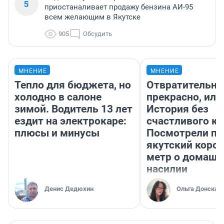
5
приостаналивает продажу бензина АИ-95
всем желающим в Якутске
905
Обсудить
МНЕНИЕ
МНЕНИЕ
Тепло для бюджета, но
Отвратительно
холодно в салоне
прекрасно, или
зимой. Водитель 13 лет
История без
ездит на электрокаре:
счастливого ко
плюсы и минусы
Посмотрели п
якутский коро
метр о домаш
насилии
Денис Дедюхин
Ольга Донская