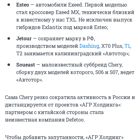
Esteo
— автомобили Exeed. Первой моделью
стал кроссовер Exeed MX, технически близкий
к известному у нас TXL. Не исключен выпуск
гибридов Exlantix под маркой Esteo;
Jetour
— сохраняет марку в РФ,
производством моделей
Dashing
, X70 Plus,
T1
,
T2 занимается калининградский «Автотор»;
Soueast
— малоизвестный суббренд Chery,
сборку двух моделей которого, S06 и S07, ведет
«Автотор».
Сама Chery резко сократила активность в России и
дистанцируется от проектов «АГР Холдинга»:
партнером с китайской стороны стала
неизвестная компания Defetoo.
Чтобы добавить запутанности, «АГР Холдинг»