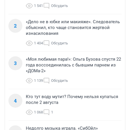
1 541
Обсудить
«Дело не в юбке или макияже». Следователь
2
объяснил, кто чаще становится жертвой
изнасилования
1 404
Обсудить
«Моя любимая пара!»: Ольга Бузова спустя 22
3
года воссоединилась с бывшим парнем из
«ДОМа-2»
1 139
Обсудить
Кто тут воду мутит? Почему нельзя купаться
4
после 2 августа
1 068
1
Недолго музыка играла. «СибОйл»