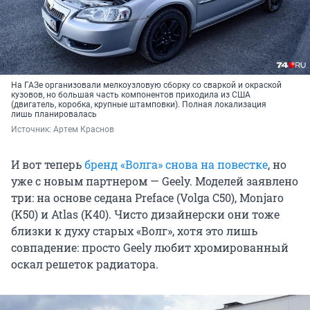
На ГАЗе организовали мелкоузловую сборку со сваркой и окраской
кузовов, но большая часть компонентов приходила из США
(двигатель, коробка, крупные штамповки). Полная локализация
лишь планировалась
Источник: 
Артем Краснов
И вот теперь
бренд «Волга» снова на повестке
, но
уже с новым партнером — Geely. Моделей заявлено
три: на основе седана Preface (Volga C50), Monjaro
(K50) и Atlas (K40). Чисто дизайнерски они тоже
близки к духу старых «Волг», хотя это лишь
совпадение: просто Geely любит хромированный
оскал решеток радиатора.