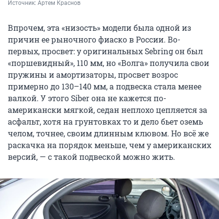
Источник: 
Артем Краснов
Впрочем, эта «низость» модели была одной из
причин ее рыночного фиаско в России. Во-
первых, просвет: у оригинальных Sebring он был
«поршевидный»,
110 мм
, но «Волга» получила свои
пружины и амортизаторы, просвет возрос
примерно до
130–140 мм
, а подвеска стала менее
валкой. У этого Siber она не кажется по-
американски мягкой, седан неплохо цепляется за
асфальт, хотя на грунтовках то и дело бьет оземь
челом, точнее, своим длинным клювом. Но всё же
раскачка на порядок меньше, чем у американских
версий, — с такой подвеской можно жить.