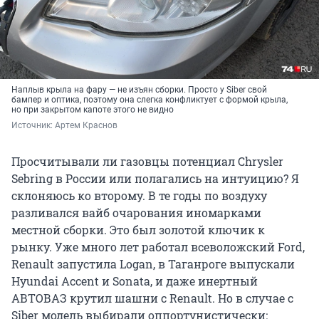
Наплыв крыла на фару — не изъян сборки. Просто у Siber свой
бампер и оптика, поэтому она слегка конфликтует с формой крыла,
но при закрытом капоте этого не видно
Источник: 
Артем Краснов
Просчитывали ли газовцы потенциал Chrysler
Sebring в России или полагались на интуицию? Я
склоняюсь ко второму. В те годы по воздуху
разливался вайб очарования иномарками
местной сборки. Это был золотой ключик к
рынку. Уже много лет работал всеволожский Ford,
Renault запустила Logan, в Таганроге выпускали
Hyundai Accent и Sonata, и даже инертный
АВТОВАЗ крутил шашни с Renault. Но в случае с
Siber модель выбирали оппортунистически: