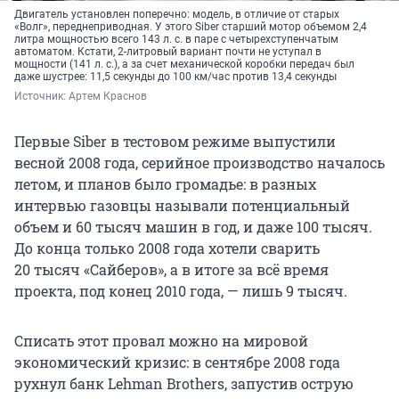
Двигатель установлен поперечно: модель, в отличие от старых
«Волг», переднеприводная. У этого Siber старший мотор объемом 2,4
литра мощностью всего
143 л. с.
в паре с четырехступенчатым
автоматом. Кстати, 2-литровый вариант почти не уступал в
мощности (141 л. с.), а за счет механической коробки передач был
даже шустрее: 11,5 секунды до 100 км/час против 13,4 секунды
Источник: 
Артем Краснов
Первые Siber в тестовом режиме выпустили
весной 2008 года, серийное производство началось
летом, и планов было громадье: в разных
интервью газовцы называли потенциальный
объем и
60 тысяч
машин в год, и даже
100 тысяч
.
До конца только 2008 года хотели сварить
20 тысяч
«Сайберов», а в итоге за всё время
проекта, под конец 2010 года, — лишь
9 тысяч
.
Списать этот провал можно на мировой
экономический кризис: в сентябре 2008 года
рухнул банк Lehman Brothers, запустив острую