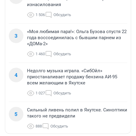
изнасилования
1 506
Обсудить
«Моя любимая пара!»: Ольга Бузова спустя 22
3
года воссоединилась с бывшим парнем из
«ДОМа-2»
1 460
Обсудить
Недолго музыка играла. «СибОйл»
4
приостаналивает продажу бензина АИ-95
всем желающим в Якутске
1 027
Обсудить
Сильный ливень полил в Якутске. Синоптики
5
такого не предвидели
888
Обсудить