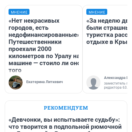
МНЕНИЕ
МНЕНИЕ
«Нет некрасивых
«За неделю две
городов, есть
были страшные
недофинансированные».
туристка расск
Путешественники
отдыхе в Крым
проехали 2000
километров по Уралу на
машине — стоило ли оно
того
Александра Ис
Екатерина Литкевич
заместитель гл
редактора 63.RU
РЕКОМЕНДУЕМ
«Девчонки, вы испытываете судьбу»:
что творится в подпольной рюмочной