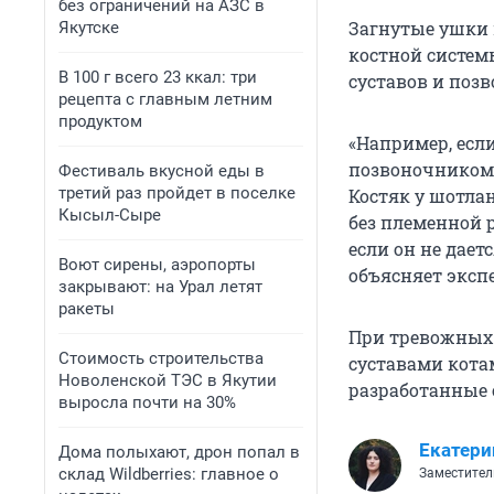
без ограничений на АЗС в
Загнутые ушки 
Якутске
костной систем
В 100 г всего 23 ккал: три
суставов и поз
рецепта с главным летним
продуктом
«Например, если
позвоночником.
Фестиваль вкусной еды в
третий раз пройдет в поселке
Костяк у шотлан
Кысыл-Сыре
без племенной 
если он не дает
Воют сирены, аэропорты
объясняет экспе
закрывают: на Урал летят
ракеты
При тревожных 
Стоимость строительства
суставами кота
Новоленской ТЭС в Якутии
разработанные 
выросла почти на 30%
Екатери
Дома полыхают, дрон попал в
склад Wildberries: главное о
Заместител