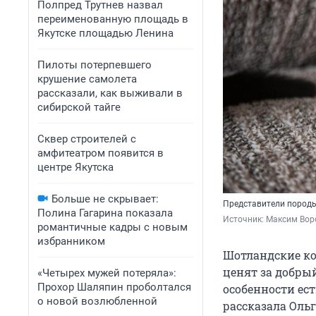
Полпред Трутнев назвал
переименованную площадь в
Якутске площадью Ленина
Пилоты потерпевшего
крушение самолета
рассказали, как выживали в
сибирской тайге
Сквер строителей с
амфитеатром появится в
центре Якутска
Больше не скрывает:
Представители пород
Полина Гагарина показала
Источник: 
Максим Воро
романтичные кадры с новым
избранником
Шотландские к
ценят за добры
«Четырех мужей потеряла»:
Прохор Шаляпин проболтался
особенности ес
о новой возлюбленной
рассказала Ольг