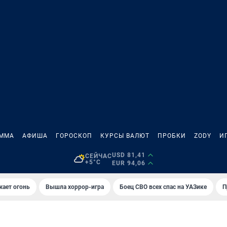
АММА
АФИША
ГОРОСКОП
КУРСЫ ВАЛЮТ
ПРОБКИ
ZODY
И
USD 81,41
СЕЙЧАС
+5°C
EUR 94,06
жает огонь
Вышла хоррор-игра
Боец СВО всех спас на УАЗике
П