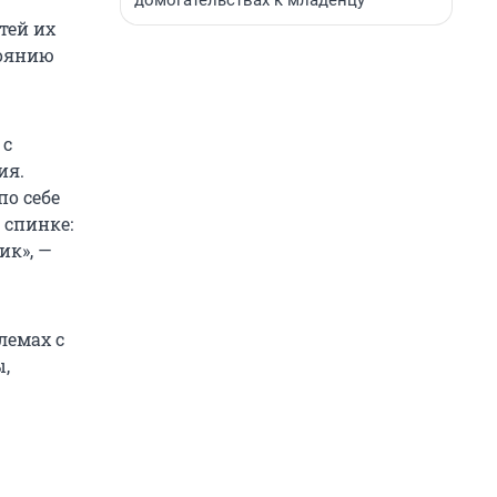
домогательствах к младенцу
тей их
тоянию
 с
ия.
по себе
 спинке:
ик», —
лемах с
,