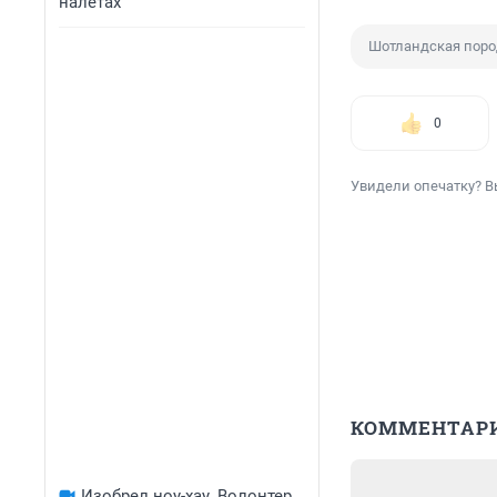
налетах
Шотландская поро
0
Увидели опечатку? В
КОММЕНТАР
Изобрел ноу-хау. Волонтер