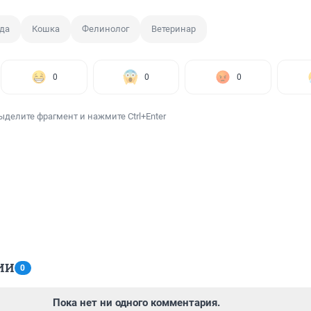
да
Кошка
Фелинолог
Ветеринар
0
0
0
ыделите фрагмент и нажмите Ctrl+Enter
ИИ
0
Пока нет ни одного комментария.