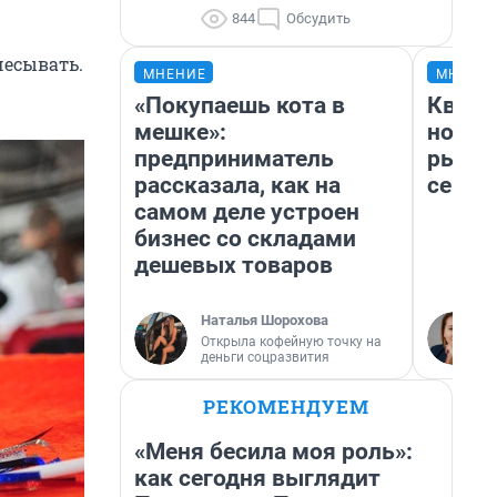
844
Обсудить
чесывать.
МНЕНИЕ
МНЕНИ
«Покупаешь кота в
Кварт
мешке»:
но де
предприниматель
рынок
рассказала, как на
сейча
самом деле устроен
бизнес со складами
дешевых товаров
Наталья Шорохова
Открыла кофейную точку на
деньги соцразвития
РЕКОМЕНДУЕМ
«Меня бесила моя роль»:
как сегодня выглядит