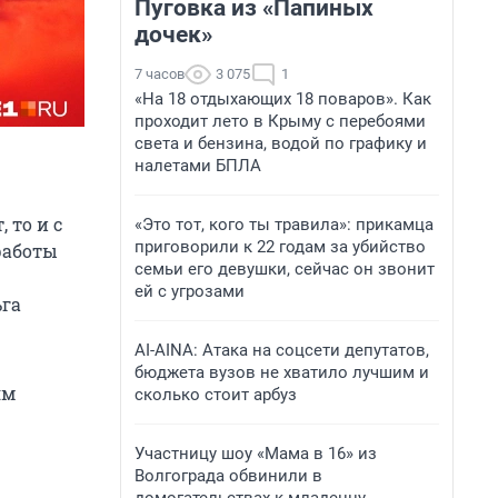
Пуговка из «Папиных
дочек»
7 часов
3 075
1
«На 18 отдыхающих 18 поваров». Как
проходит лето в Крыму с перебоями
света и бензина, водой по графику и
налетами БПЛА
 то и с
«Это тот, кого ты травила»: прикамца
приговорили к 22 годам за убийство
 работы
семьи его девушки, сейчас он звонит
ей с угрозами
ьга
AI-AINA: Атака на соцсети депутатов,
бюджета вузов не хватило лучшим и
ям
сколько стоит арбуз
Участницу шоу «Мама в 16» из
Волгограда обвинили в