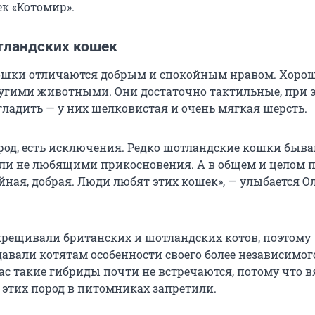
к «Котомир».
тландских кошек
ошки отличаются добрым и спокойным нравом. Хоро
угими животными. Они достаточно тактильные, при 
гладить — у них шелковистая и очень мягкая шерсть.
пород, есть исключения. Редко шотландские кошки быв
и не любящими прикосновения. А в общем и целом п
йная, добрая. Люди любят этих кошек», — улыбается О
крещивали британских и шотландских котов, поэтому
авали котятам особенности своего более независимог
ас такие гибриды почти не встречаются, потому что в
 этих пород в питомниках запретили.