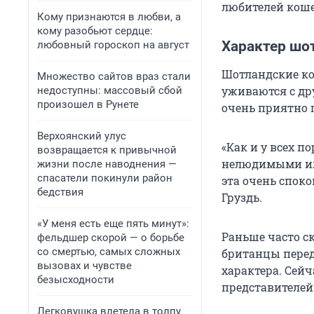
любителей коше
Кому признаются в любви, а
кому разобьют сердце:
Характер шо
любовный гороскоп на август
Шотландские к
Множество сайтов враз стали
уживаются с др
недоступны: массовый сбой
произошел в Рунете
очень приятно 
Верхоянский улус
«Как и у всех 
возвращается к привычной
нелюдимыми ил
жизни после наводнения —
спасатели покинули район
эта очень споко
бедствия
Груздь.
«У меня есть еще пять минут»:
Раньше часто с
фельдшер скорой — о борьбе
со смертью, самых сложных
британцы перед
вызовах и чувстве
характера. Сейч
безысходности
представителей
Легковушка влетела в толпу