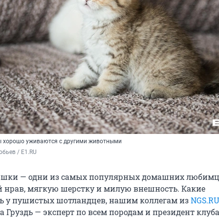
ы хорошо уживаются с другими животными
бьев / E1.RU
ошки — одни из самых популярных домашних любимц
й нрав, мягкую шерстку и милую внешность. Какие
ть у пушистых шотландцев, нашим коллегам из
NGS.R
а Груздь — эксперт по всем породам и президент клуб