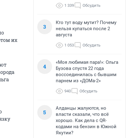
1 339
Обсудить
Кто тут воду мутит? Почему
3
нельзя купаться после 2
шо
августа
этом их
1 053
Обсудить
«Моя любимая пара!»: Ольга
ают
4
Бузова спустя 22 года
орода
воссоединилась с бывшим
льга
парнем из «ДОМа-2»
940
Обсудить
Алданцы жалуются, но
о
5
власти сказали, что всё
язку
хорошо. Как дела с QR-
кодами на бензин в Южной
Якутии?