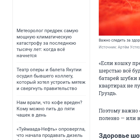
Метеоролог предрек самую
мощную климатическую
Важно следить за здор
катастрофу за последнюю
Источник: 
Артём Устю
тысячу лет: когда всё
начнется
«Если кошку пре
Театр оперы и балета Якутии
шерстью всё буд
осудил бывшего коллегу,
батарей шубки 
который хотел устроить мятеж
квартирах не л
и свергнуть правительство
Груздь.
Нам врали, что кофе вреден?
Кому можно пить до пяти
Поэтому важно 
чашек в день
полезно — или 
«Туймаада-Нефть» опровергла,
Здоровье шо
что начала продавать дизель