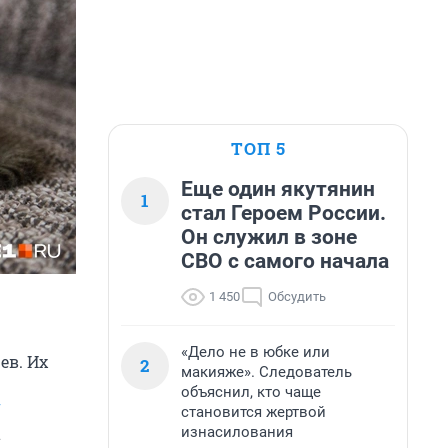
ТОП 5
Еще один якутянин
1
стал Героем России.
Он служил в зоне
СВО с самого начала
1 450
Обсудить
«Дело не в юбке или
ев. Их
2
макияже». Следователь
объяснил, кто чаще
U
становится жертвой
изнасилования
а