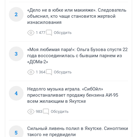
«Дело не в юбке или макияже». Следователь
2
объяснил, кто чаще становится жертвой
изнасилования
1 477
Обсудить
«Моя любимая пара!»: Ольга Бузова спустя 22
3
года воссоединилась с бывшим парнем из
«ДОМа-2»
1 364
Обсудить
Недолго музыка играла. «СибОйл»
4
приостаналивает продажу бензина АИ-95
всем желающим в Якутске
983
Обсудить
Сильный ливень полил в Якутске. Синоптики
5
такого не предвидели