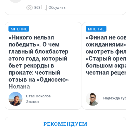
863
Обсудить
МНЕНИЕ
МНЕНИЕ
«Никого нельзя
«Финал не совп
победить». О чем
ожиданиями»: 
главный блокбастер
смотреть фил
этого года, который
«Старый орел» 
бьет рекорды в
большом экран
прокате: честный
честная рецен
отзыв на «Одиссею»
Нолана
Стас Соколов
Надежда Губар
Эксперт
РЕКОМЕНДУЕМ