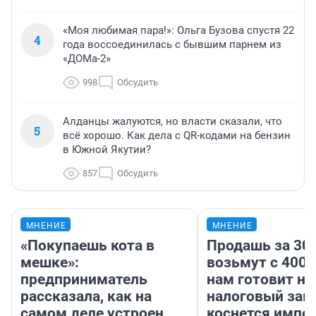
«Моя любимая пара!»: Ольга Бузова спустя 22
4
года воссоединилась с бывшим парнем из
«ДОМа-2»
998
Обсудить
Алданцы жалуются, но власти сказали, что
5
всё хорошо. Как дела с QR-кодами на бензин
в Южной Якутии?
857
Обсудить
МНЕНИЕ
МНЕНИЕ
«Покупаешь кота в
Продашь за 300
мешке»:
возьмут с 4000
предприниматель
нам готовит н
рассказала, как на
налоговый зако
самом деле устроен
коснется импор