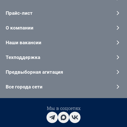
Прайс-лист
О компании
Наши вакансии
Техподдержка
Предвыборная агитация
Все города сети
Мы в соцсетях