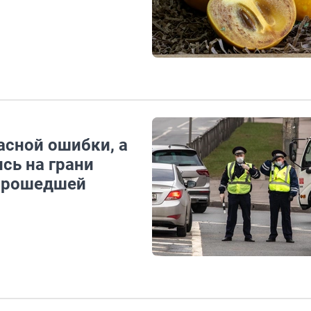
асной ошибки, а
сь на грани
 прошедшей