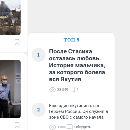
ТОП 5
После Стасика
1
осталась любовь.
История мальчика,
за которого болела
вся Якутия
28 549
4
Еще один якутянин стал
2
Героем России. Он служил в
зоне СВО с самого начала
1 333
Обсудить