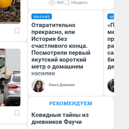
805
Обсудить
МНЕНИЕ
МНЕНИЕ
Отвратительно
«Покуп
прекрасно, или
мешке»
История без
предпр
счастливого конца.
рассказ
Посмотрели первый
самом 
якутский короткий
бизнес
метр о домашнем
дешевы
насилии
На
Ольга Донская
От
де
РЕКОМЕНДУЕМ
Ковидные тайны из
дневников Фаучи