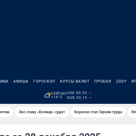
АММА
АФИША
ГОРОСКОП
КУРСЫ ВАЛЮТ
ПРОБКИ
ZODY
И
USD 80,93
СЕЙЧАС
+16°C
EUR 93,19
мятеж
Экс-главу «Колмар» судят
Борисов стал Героем труда
Юг