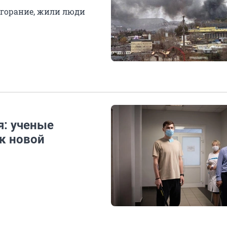
згорание, жили люди
я: ученые
к новой