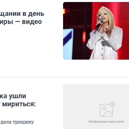
щании в день
тиры — видео
ука ушли
 мириться:
ь дала трещину