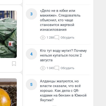
«Дело не в юбке или
3
макияже». Следователь
объяснил, кто чаще
становится жертвой
изнасилования
1 288
Обсудить
Кто тут воду мутит? Почему
4
нельзя купаться после 2
августа
1 045
Обсудить
Алданцы жалуются, но
5
власти сказали, что всё
хорошо. Как дела с QR-
кодами на бензин в Южной
Якутии?