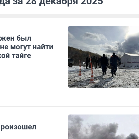
да за 28 декабря 2025
ужен был
не могут найти
кой тайге
 произошел