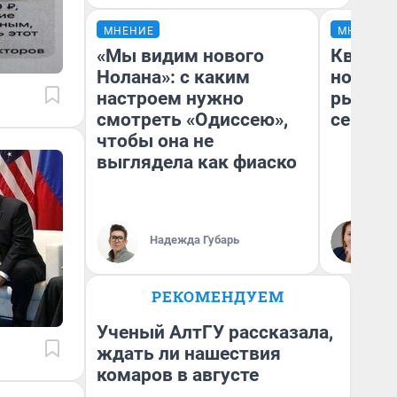
МНЕНИЕ
МНЕНИЕ
«Мы видим нового
Кварти
Нолана»: с каким
но деш
настроем нужно
рынок 
смотреть «Одиссею»,
сейчас
чтобы она не
выглядела как фиаско
Ек
Надежда Губарь
ди
не
РЕКОМЕНДУЕМ
Ученый АлтГУ рассказала,
ждать ли нашествия
комаров в августе