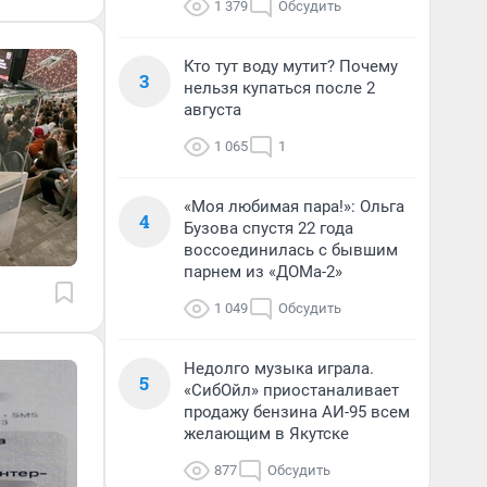
1 379
Обсудить
Кто тут воду мутит? Почему
3
нельзя купаться после 2
августа
1 065
1
«Моя любимая пара!»: Ольга
4
Бузова спустя 22 года
воссоединилась с бывшим
парнем из «ДОМа-2»
1 049
Обсудить
Недолго музыка играла.
5
«СибОйл» приостаналивает
продажу бензина АИ-95 всем
желающим в Якутске
877
Обсудить