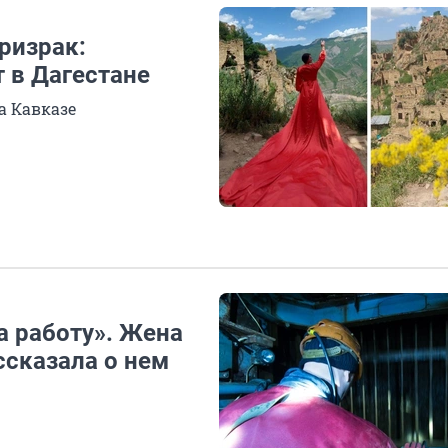
ризрак:
т в Дагестане
а Кавказе
а работу». Жена
ссказала о нем