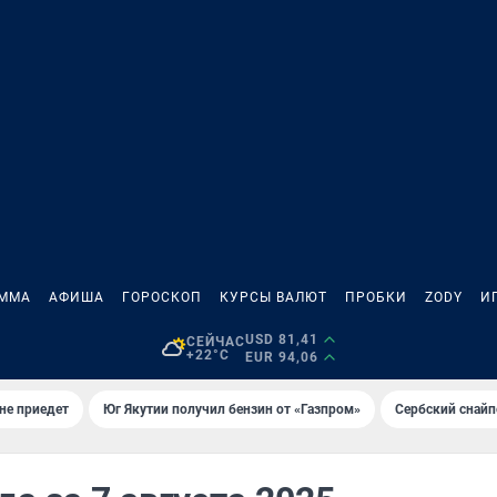
АММА
АФИША
ГОРОСКОП
КУРСЫ ВАЛЮТ
ПРОБКИ
ZODY
И
USD 81,41
СЕЙЧАС
+22°C
EUR 94,06
не приедет
Юг Якутии получил бензин от «Газпром»
Сербский снайп