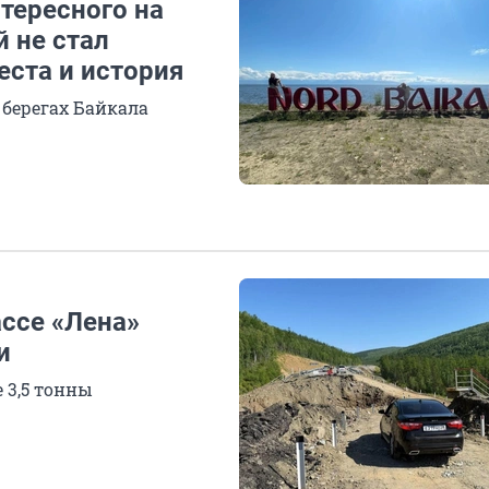
нтересного на
й не стал
еста и история
 берегах Байкала
ассе «Лена»
и
 3,5 тонны