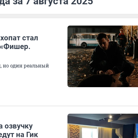
а за 7 августа 2025
ихопат стал
 «Фишер.
, но один реальный
а озвучку
дут на Гик