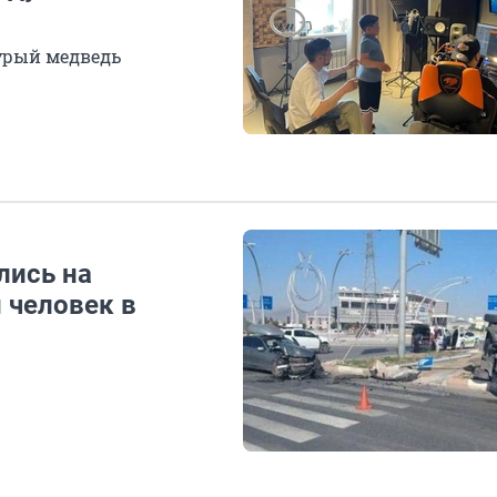
урый медведь
лись на
 человек в